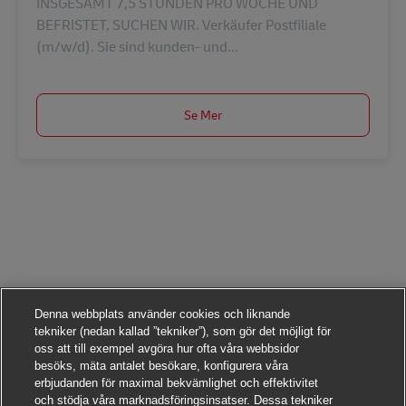
INSGESAMT 7,5 STUNDEN PRO WOCHE UND
BEFRISTET, SUCHEN WIR. Verkäufer Postfiliale
(m/w/d). Sie sind kunden- und...
Se Mer
Denna webbplats använder cookies och liknande
tekniker (nedan kallad ”tekniker”), som gör det möjligt för
oss att till exempel avgöra hur ofta våra webbsidor
besöks, mäta antalet besökare, konfigurera våra
erbjudanden för maximal bekvämlighet och effektivitet
och stödja våra marknadsföringsinsatser. Dessa tekniker