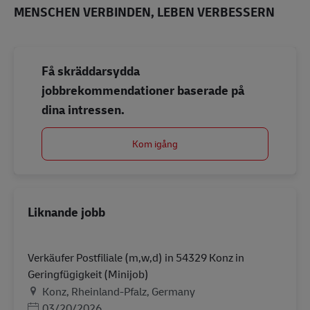
MENSCHEN VERBINDEN, LEBEN VERBESSERN
Få skräddarsydda
jobbrekommendationer baserade på
dina intressen.
Kom igång
Liknande jobb
Verkäufer Postfiliale (m,w,d) in 54329 Konz in
Geringfügigkeit (Minijob)
Plats
Konz, Rheinland-Pfalz, Germany
Posted Date
03/20/2026