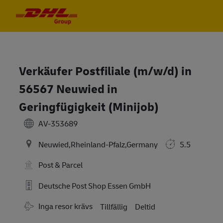
Skip to main content
Skip to main content
-
-
Verkäufer Postfiliale (m/w/d) in
56567 Neuwied in
Geringfügigkeit (Minijob)
AV-353689
Neuwied,Rheinland-Pfalz,Germany
5.5
Post & Parcel
Deutsche Post Shop Essen GmbH
Travel Required
Inga resor krävs
Tillfällig
Deltid