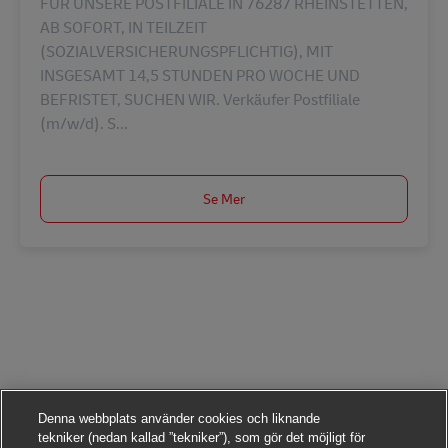
FÜR UNSERE POSTFILIALE IN 76287 RHEINSTETTEN,
AB SOFORT, IN TEILZEIT
(SOZIALVERSICHERUNGSPFLICHTIG), MIT
INSGESAMT 14,5 STUNDEN PRO WOCHE UND
BEFRISTET, SUCHEN WIR. Verkäufer Postfiliale
(m/w/d). S...
Se Mer
Denna webbplats använder cookies och liknande
tekniker (nedan kallad ”tekniker”), som gör det möjligt för