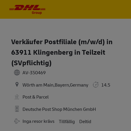
Skip to main content
Skip to main content
-
-
Verkäufer Postfiliale (m/w/d) in
63911 Klingenberg in Teilzeit
(SVpflichtig)
AV-350469
Wörth am Main,Bayern,Germany
14.5
Post & Parcel
Deutsche Post Shop München GmbH
Travel Required
Inga resor krävs
Tillfällig
Deltid