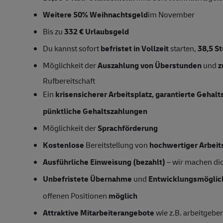
Weitere 50% Weihnachtsgeld
im November
Bis zu
332 € Urlaubsgeld
Du kannst sofort
befristet in Vollzeit
starten,
38,5
S
Möglichkeit der
Auszahlung von Überstunden
und
z
Rufbereitschaft
Ein
krisensicherer Arbeitsplatz, garantierte Gehal
pünktliche Gehaltszahlungen
Möglichkeit der
Sprachförderung
Kostenlose
Bereitstellung von
hochwertiger Arbeit
Ausführliche Einweisung (bezahlt)
– wir machen dich
Unbefristete Übernahme
und
Entwicklungsmöglic
offenen Positionen
möglich
Attraktive Mitarbeiterangebote
wie z.B. arbeitgeber