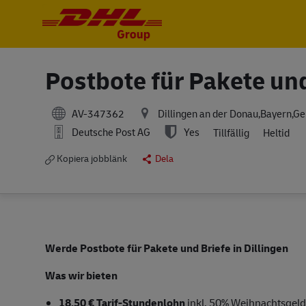
-
-
Postbote für Pakete un
AV-347362
Dillingen an der Donau,Bayern,G
Deutsche Post AG
Yes
Tillfällig
Heltid
Kopiera jobblänk
Dela
Werde Postbote für Pakete und Briefe in Dillingen
Was wir bieten
18,50 € Tarif-Stundenlohn
inkl. 50% Weihnachtsgeld