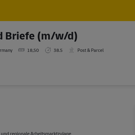
Skip to main content
Skip to main content
d Briefe (m/w/d)
ermany
18,50
38.5
Post & Parcel
 und regionale Arbeitsmarktzulage