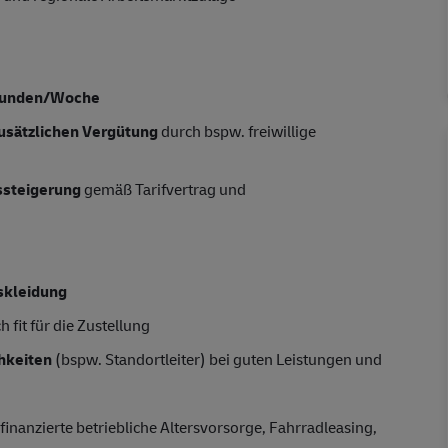
tunden/Woche
usätzlichen Vergütung
durch bspw. freiwillige
tssteigerung
gemäß Tarifvertrag und
skleidung
 fit für die Zustellung
hkeiten
(bspw. Standortleiter) bei guten Leistungen und
finanzierte betriebliche Altersvorsorge, Fahrradleasing,