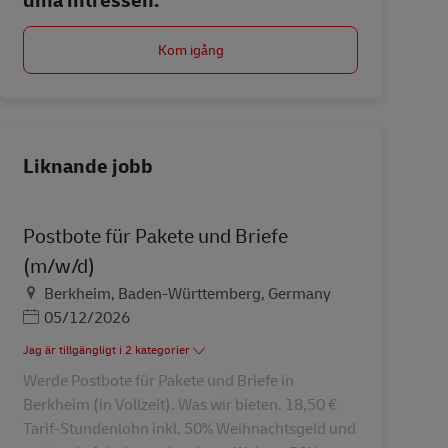
Kom igång
Liknande jobb
Postbote für Pakete und Briefe
(m/w/d)
Plats
Berkheim, Baden-Württemberg, Germany
Posted Date
05/12/2026
Jag är tillgängligt i 2 kategorier
Werde Postbote für Pakete und Briefe in
Berkheim (in Vollzeit). Was wir bieten. 18,50 €
Tarif-Stundenlohn inkl. 50% Weihnachtsgeld und