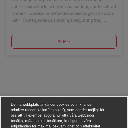
Jahre. Deine Vorteile bei der Ausbildung zur Fachkraft
Kurier-, Express- und Postdienstleistungen (m/w/d).
Jährlich steigende Ausbildungsvergütung begi...
Se Mer
Denna webbplats använder cookies och liknande
tekniker (nedan kallad ”tekniker”), som gör det möjligt för
oss att till exempel avgöra hur ofta våra webbsidor
besöks, mäta antalet besökare, konfigurera våra
erbjudanden för maximal bekvämlighet och effektivitet