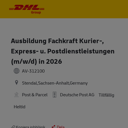
Skip to main content
Skip to main content
-
-
Ausbildung Fachkraft Kurier-,
Express- u. Postdienstleistungen
(m/w/d) in 2026
AV-312100
Stendal,Sachsen-Anhalt,Germany
Post & Parcel
Deutsche Post AG
Tillfällig
Heltid
Kopiera jobblänk
Dela