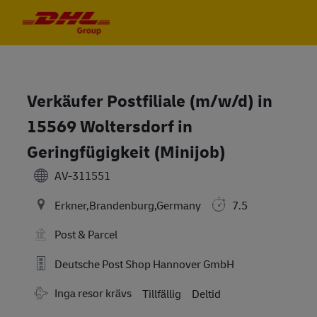
Skip to main content
Skip to main content
-
-
Verkäufer Postfiliale (m/w/d) in
15569 Woltersdorf in
Geringfügigkeit (Minijob)
AV-311551
Erkner,Brandenburg,Germany
7.5
Post & Parcel
Deutsche Post Shop Hannover GmbH
Travel Required
Inga resor krävs
Tillfällig
Deltid