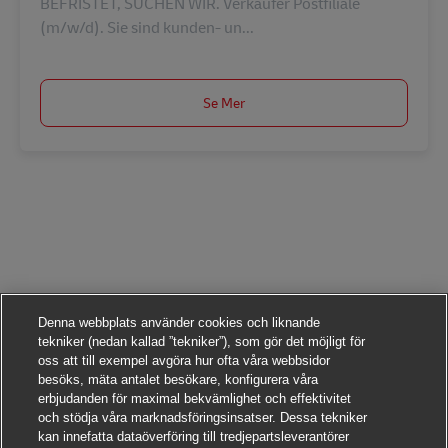
BEFRISTET, SUCHEN WIR. Verkäufer Postfiliale
(m/w/d). Sie sind kunden- un...
Se Mer
Denna webbplats använder cookies och liknande
tekniker (nedan kallad ”tekniker”), som gör det möjligt för
oss att till exempel avgöra hur ofta våra webbsidor
besöks, mäta antalet besökare, konfigurera våra
erbjudanden för maximal bekvämlighet och effektivitet
och stödja våra marknadsföringsinsatser. Dessa tekniker
kan innefatta dataöverföring till tredjepartsleverantörer