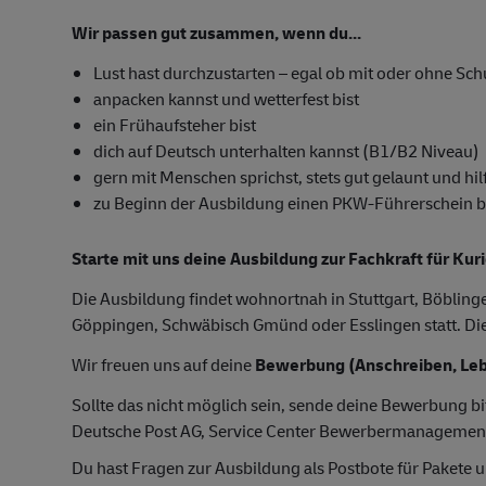
Wir passen gut zusammen, wenn du...
Lust hast durchzustarten – egal ob mit oder ohne Sc
anpacken kannst und wetterfest bist
ein Frühaufsteher bist
dich auf Deutsch unterhalten kannst (B1/B2 Niveau)
gern mit Menschen sprichst, stets gut gelaunt und hilf
zu Beginn der Ausbildung einen PKW-Führerschein besi
Starte mit uns deine Ausbildung zur Fachkraft für Kur
Die Ausbildung findet wohnortnah in Stuttgart, Böblin
Göppingen, Schwäbisch Gmünd oder Esslingen statt. Die 
Wir freuen uns auf deine
Bewerbung (Anschreiben, Leb
Sollte das nicht möglich sein, sende deine Bewerbung bi
Deutsche Post AG, Service Center Bewerbermanagemen
Du hast Fragen zur Ausbildung als Postbote für Pakete u