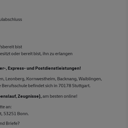
hulabschluss
sbereit bist
tzt oder bereit bist, ihn zu erlangen
ier-, Express- und Postdienstleistungen!
gen, Leonberg, Kornwestheim, Backnang, Waiblingen,
Berufsschule befindet sich in 70178 Stuttgart.
enslauf, Zeugnisse),
am besten online!
tte an:
t, 53251 Bonn.
nd Briefe?