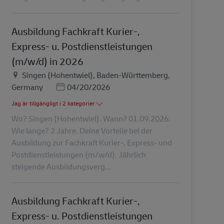
Ausbildung Fachkraft Kurier-,
Express- u. Postdienstleistungen
(m/w/d) in 2026
Plats
Singen (Hohentwiel), Baden-Württemberg,
Posted Date
Germany
04/20/2026
Jag är tillgängligt i 2 kategorier
Wo? Singen (Hohentwiel). Wann? 01.09.2026.
Wie lange? 2 Jahre. Deine Vorteile bei der
Ausbildung zur Fachkraft Kurier-, Express- und
Postdienstleistungen (m/w/d). Jährlich
steigende Ausbildungsverg...
Ausbildung Fachkraft Kurier-,
Express- u. Postdienstleistungen