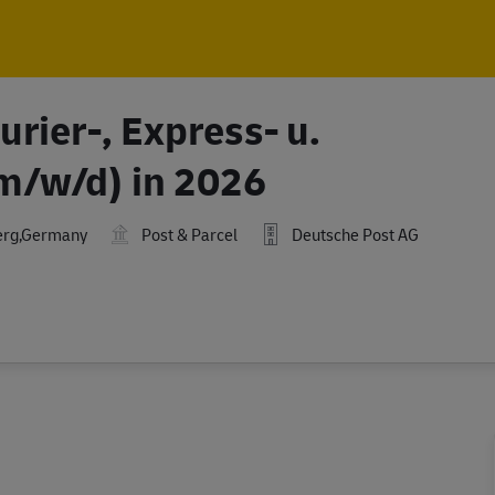
Skip to main content
Skip to main content
rier-, Express- u.
m/w/d) in 2026
erg,Germany
Post & Parcel
Deutsche Post AG