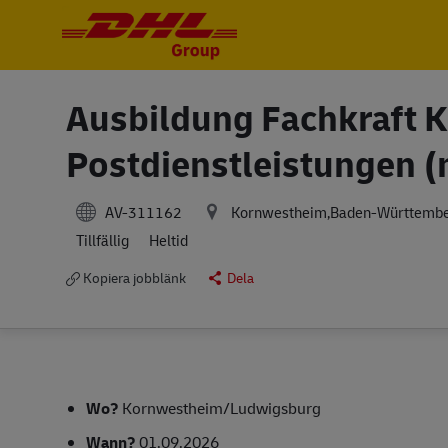
-
-
Ausbildung Fachkraft Ku
Postdienstleistungen (
AV-311162
Kornwestheim,Baden-Württemb
Tillfällig
Heltid
Kopiera jobblänk
Dela
Wo?
Kornwestheim/Ludwigsburg
Wann?
01.09.2026