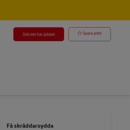
Ausbildung Fac
Spara jobb
Sök det här jobbet
Få skräddarsydda