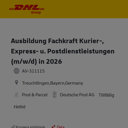
Skip to main content
Skip to main content
-
-
Ausbildung Fachkraft Kurier-,
Express- u. Postdienstleistungen
(m/w/d) in 2026
AV-311115
Treuchtlingen,Bayern,Germany
Post & Parcel
Deutsche Post AG
Tillfällig
Heltid
Kopiera jobblänk
Dela