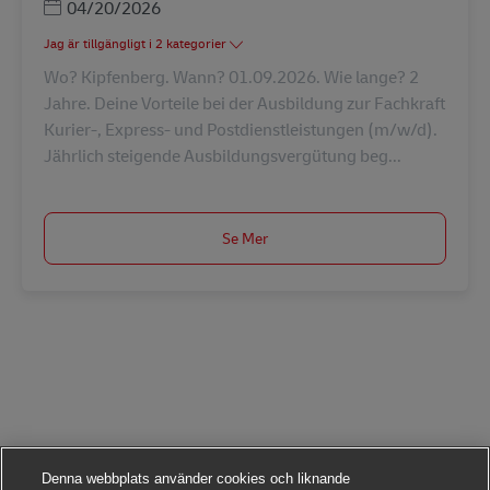
Posted Date
04/20/2026
Jag är tillgängligt i 2 kategorier
Wo? Kipfenberg. Wann? 01.09.2026. Wie lange? 2
Jahre. Deine Vorteile bei der Ausbildung zur Fachkraft
Kurier-, Express- und Postdienstleistungen (m/w/d).
Jährlich steigende Ausbildungsvergütung beg...
Se Mer
Denna webbplats använder cookies och liknande