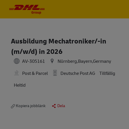
Skip to main content
Skip to main content
-
-
Ausbildung Mechatroniker/-in
(m/w/d) in 2026
AV-305161
Nürnberg,Bayern,Germany
Post & Parcel
Deutsche Post AG
Tillfällig
Heltid
Kopiera jobblänk
Dela