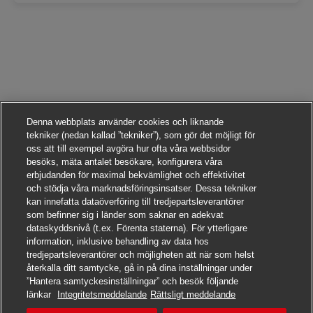
Denna webbplats använder cookies och liknande
tekniker (nedan kallad ”tekniker”), som gör det möjligt för
oss att till exempel avgöra hur ofta våra webbsidor
besöks, mäta antalet besökare, konfigurera våra
erbjudanden för maximal bekvämlighet och effektivitet
och stödja våra marknadsföringsinsatser. Dessa tekniker
kan innefatta dataöverföring till tredjepartsleverantörer
som befinner sig i länder som saknar en adekvat
dataskyddsnivå (t.ex. Förenta staterna). För ytterligare
information, inklusive behandling av data hos
tredjepartsleverantörer och möjligheten att när som helst
återkalla ditt samtycke, gå in på dina inställningar under
”Hantera samtyckesinställningar” och besök följande
Sök det här jobbet
länkar
Integritetsmeddelande
Rättsligt meddelande