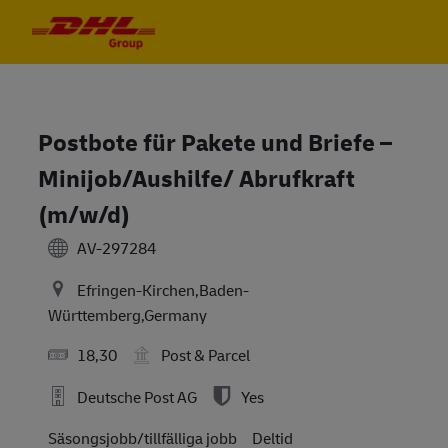
Skip to main content
Skip to main content
-
-
Postbote für Pakete und Briefe –
Minijob/Aushilfe/ Abrufkraft
(m/w/d)
AV-297284
Efringen-Kirchen,Baden-
Württemberg,Germany
18,30
Post & Parcel
Deutsche Post AG
Yes
Säsongsjobb/tillfälliga jobb
Deltid