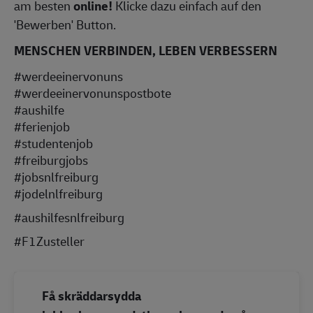
am besten
online!
Klicke dazu einfach auf den
'Bewerben' Button.
MENSCHEN VERBINDEN, LEBEN VERBESSERN
#werdeeinervonuns
#werdeeinervonunspostbote
#aushilfe
#ferienjob
#studentenjob
#freiburgjobs
#jobsnlfreiburg
#
jodelnlfreiburg
#aushilfesnlfreiburg
#F1Zusteller
Få skräddarsydda