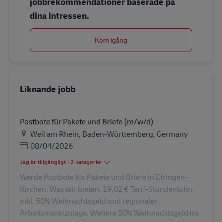
jobbrekommendationer baserade på
dina intressen.
Kom igång
Liknande jobb
Postbote für Pakete und Briefe (m/w/d)
Plats
Weil am Rhein, Baden-Württemberg, Germany
Posted Date
08/04/2026
Jag är tillgängligt i 2 kategorier
Werde Postbote für Pakete und Briefe in Efringen-
Kirchen. Was wir bieten. 19,02 € Tarif-Stundenlohn,
inkl. 50% Weihnachtsgeld und regionaler
Arbeitsmarktzulage. Weitere 50% Weihnachtsgeld im