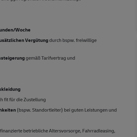
tunden/Woche
usätzlichen Vergütung
durch bspw. freiwillige
tssteigerung
gemäß Tarifvertrag und
skleidung
 fit für die Zustellung
hkeiten
(bspw. Standortleiter) bei guten Leistungen und
finanzierte betriebliche Altersvorsorge, Fahrradleasing,