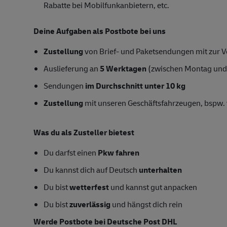
Rabatte bei Mobilfunkanbietern, etc.
Deine Aufgaben als Postbote bei uns
Zustellung
von Brief- und Paketsendungen mit zur Ve
Auslieferung an
5 Werktagen
(zwischen Montag und
Sendungen
im Durchschnitt unter 10 kg
Zustellung
mit unseren Geschäftsfahrzeugen, bspw. 
Was du als Zusteller bietest
Du darfst einen
Pkw fahren
Du kannst dich auf Deutsch
unterhalten
Du bist
wetterfest
und kannst gut anpacken
Du bist
zuverlässig
und hängst dich rein
Werde Postbote bei Deutsche Post DHL