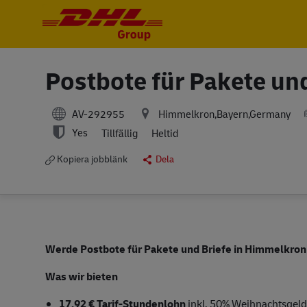
-
-
Postbote für Pakete un
AV-292955
Himmelkron,Bayern,Germany
Yes
Tillfällig
Heltid
Kopiera jobblänk
Dela
Werde Postbote für Pakete und Briefe in Himmelkro
Was wir bieten
17,92 € Tarif-Stundenlohn
inkl. 50% Weihnachtsgeld