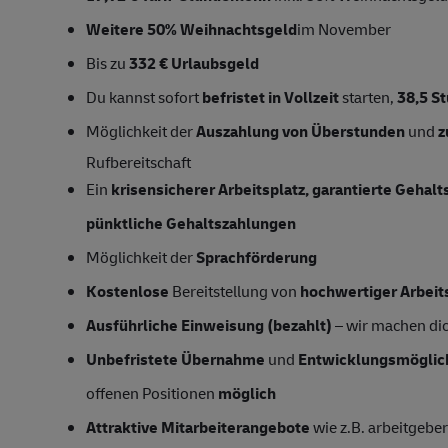
Weitere 50% Weihnachtsgeld
im November
Bis zu
332 € Urlaubsgeld
Du kannst sofort
befristet in Vollzeit
starten,
38,5
S
Möglichkeit der
Auszahlung von Überstunden
und
z
Rufbereitschaft
Ein
krisensicherer Arbeitsplatz, garantierte Gehal
pünktliche Gehaltszahlungen
Möglichkeit der
Sprachförderung
Kostenlose
Bereitstellung von
hochwertiger Arbeit
Ausführliche Einweisung (bezahlt)
– wir machen dich
Unbefristete Übernahme
und
Entwicklungsmöglic
offenen Positionen
möglich
Attraktive Mitarbeiterangebote
wie z.B. arbeitgeber