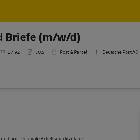
Skip to main content
Skip to main content
d Briefe (m/w/d)
17.92
38.5
Post & Parcel
Deutsche Post AG
n
 und ggf. regionale Arbeitsmarktzulage