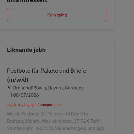
Kom igång
Liknande jobb
Postbote für Pakete und Briefe
(m/w/d)
Plats
Breitengüßbach, Bayern, Germany
Posted Date
08/07/2026
Jag är tillgängligt i 2 kategorier
Werde Postbote für Pakete und Briefe in
Breitengüßbach. Was wir bieten. 17,92 € Tarif-
Stundenlohn inkl. 50% Weihnachtsgeld und ggf.