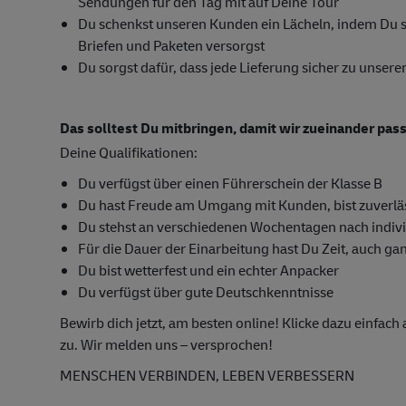
Sendungen für den Tag mit auf Deine Tour
Du schenkst unseren Kunden ein Lächeln, indem Du si
Briefen und Paketen versorgst
Du sorgst dafür, dass jede Lieferung sicher zu unse
Das solltest Du mitbringen, damit wir zueinander pas
Deine Qualifikationen:
Du verfügst über einen Führerschein der Klasse B
Du hast Freude am Umgang mit Kunden, bist zuverläs
Du stehst an verschiedenen Wochentagen nach indivi
Für die Dauer der Einarbeitung hast Du Zeit, auch ga
Du bist wetterfest und ein echter Anpacker
Du verfügst über gute Deutschkenntnisse
Bewirb dich jetzt, am besten online! Klicke dazu einfac
zu. Wir melden uns – versprochen!
MENSCHEN VERBINDEN, LEBEN VERBESSERN