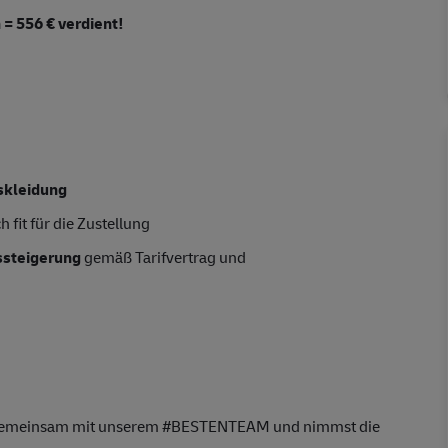
 = 556 € verdient!
skleidung
 fit für die Zustellung
tssteigerung
gemäß Tarifvertrag und
e gemeinsam mit unserem #BESTENTEAM und nimmst die