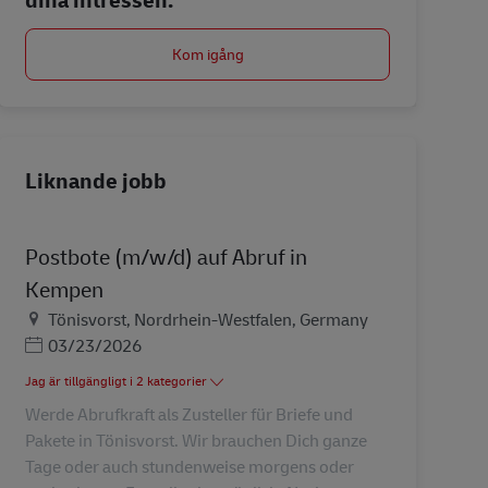
Kom igång
Liknande jobb
Postbote (m/w/d) auf Abruf in
Kempen
Plats
Tönisvorst, Nordrhein-Westfalen, Germany
Posted Date
03/23/2026
Jag är tillgängligt i 2 kategorier
Werde Abrufkraft als Zusteller für Briefe und
Pakete in Tönisvorst. Wir brauchen Dich ganze
Tage oder auch stundenweise morgens oder