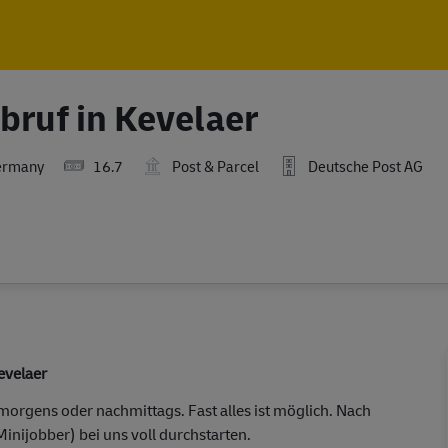
Skip to main content
Skip to main content
bruf in Kevelaer
ermany
16.7
Post & Parcel
Deutsche Post AG
Kevelaer
orgens oder nachmittags. Fast alles ist möglich. Nach
Minijobber) bei uns voll durchstarten.