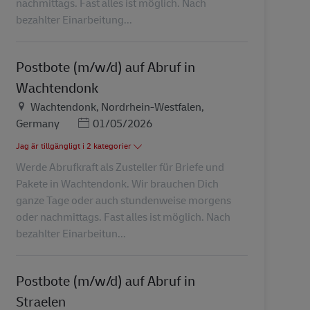
nachmittags. Fast alles ist möglich. Nach
bezahlter Einarbeitung...
Postbote (m/w/d) auf Abruf in
Wachtendonk
Plats
Wachtendonk, Nordrhein-Westfalen,
Posted Date
Germany
01/05/2026
Jag är tillgängligt i 2 kategorier
Werde Abrufkraft als Zusteller für Briefe und
Pakete in Wachtendonk. Wir brauchen Dich
ganze Tage oder auch stundenweise morgens
oder nachmittags. Fast alles ist möglich. Nach
bezahlter Einarbeitun...
Postbote (m/w/d) auf Abruf in
Straelen