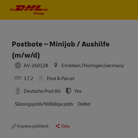
Skip to main content
Skip to main content
-
-
Postbote – Minijob / Aushilfe
(m/w/d)
AV-260128
Emleben,Thüringen,Germany
17.2
Post & Parcel
Deutsche Post AG
Yes
Säsongsjobb/tillfälliga jobb
Deltid
Kopiera jobblänk
Dela