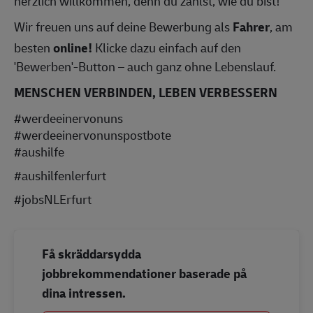
herzlich willkommen, denn du zählst, wie du bist!
Wir freuen uns auf deine Bewerbung als
Fahrer
, am
besten
online!
Klicke dazu einfach auf den
'Bewerben'-Button – auch ganz ohne Lebenslauf.
MENSCHEN VERBINDEN, LEBEN VERBESSERN
#werdeeinervonuns
#werdeeinervonunspostbote
#aushilfe
#aushilfenlerfurt
#jobsNLErfurt
Få skräddarsydda
jobbrekommendationer baserade på
dina intressen.