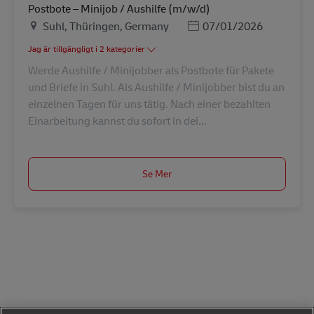
Postbote – Minijob / Aushilfe (m/w/d)
Plats
Posted Date
Suhl, Thüringen, Germany
07/01/2026
Jag är tillgängligt i 2 kategorier
Werde Aushilfe / Minijobber als Postbote für Pakete
und Briefe in Suhl. Als Aushilfe / Minijobber bist du an
einzelnen Tagen für uns tätig. Nach einer bezahlten
Einarbeitung kannst du sofort in dei...
Se Mer