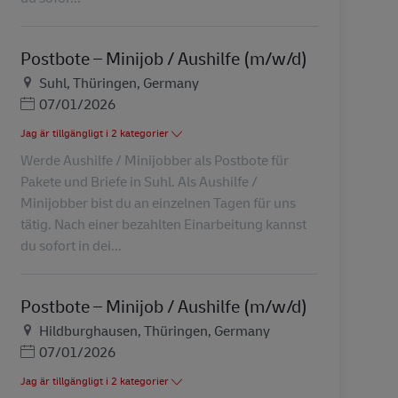
Postbote – Minijob / Aushilfe (m/w/d)
Plats
Suhl, Thüringen, Germany
Posted Date
07/01/2026
Jag är tillgängligt i 2 kategorier
Werde Aushilfe / Minijobber als Postbote für
Pakete und Briefe in Suhl. Als Aushilfe /
Minijobber bist du an einzelnen Tagen für uns
tätig. Nach einer bezahlten Einarbeitung kannst
du sofort in dei...
Postbote – Minijob / Aushilfe (m/w/d)
Plats
Hildburghausen, Thüringen, Germany
Posted Date
07/01/2026
Jag är tillgängligt i 2 kategorier