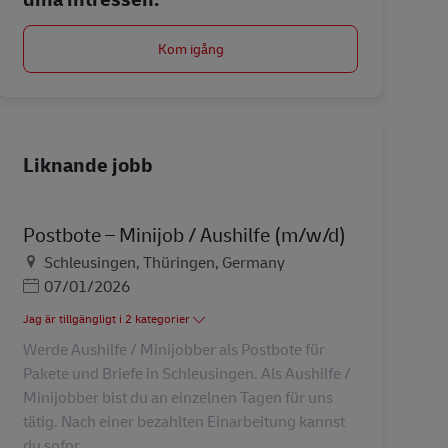
Kom igång
Liknande jobb
Postbote – Minijob / Aushilfe (m/w/d)
Plats
Schleusingen, Thüringen, Germany
Posted Date
07/01/2026
Jag är tillgängligt i 2 kategorier
Werde Aushilfe / Minijobber als Postbote für
Pakete und Briefe in Schleusingen. Als Aushilfe /
Minijobber bist du an einzelnen Tagen für uns
tätig. Nach einer bezahlten Einarbeitung kannst
du sofor...