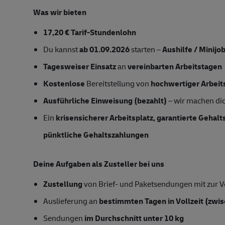
Was wir bieten
17,20 € Tarif-Stundenlohn
Du kannst
ab 01.09.2026
starten –
Aushilfe / Minijo
Tagesweiser Einsatz
an
vereinbarten Arbeitstagen
Kostenlose
Bereitstellung von
hochwertiger Arbeit
Ausführliche Einweisung (bezahlt)
– wir machen dich
Ein
krisensicherer Arbeitsplatz, garantierte Gehal
pünktliche Gehaltszahlungen
Deine Aufgaben als Zusteller bei uns
Zustellung
von Brief- und Paketsendungen mit zur Ve
Auslieferung an
bestimmten Tagen in Vollzeit
(zwis
Sendungen
im Durchschnitt unter 10 kg