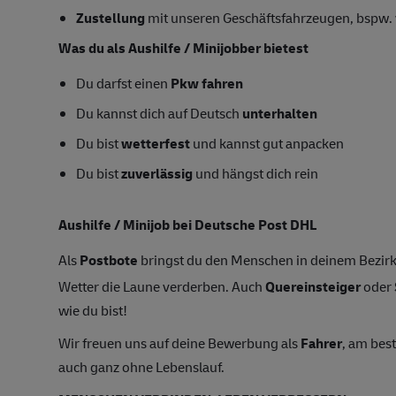
Zustellung
mit unseren Geschäftsfahrzeugen, bspw. 
Was du als Aushilfe / Minijobber bietest
Du darfst einen
Pkw fahren
Du kannst dich auf Deutsch
unterhalten
Du bist
wetterfest
und kannst gut anpacken
Du bist
zuverlässig
und hängst dich rein
Aushilfe / Minijob bei Deutsche Post DHL
Als
Postbote
bringst du den Menschen in deinem Bezirk
Wetter die Laune verderben. Auch
Quereinsteiger
oder
wie du bist!
Wir freuen uns auf deine Bewerbung als
Fahrer
, am bes
auch ganz ohne Lebenslauf.