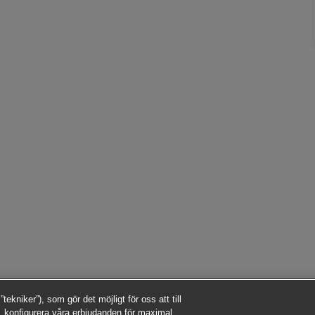
kniker”), som gör det möjligt för oss att till
 konfigurera våra erbjudanden för maximal