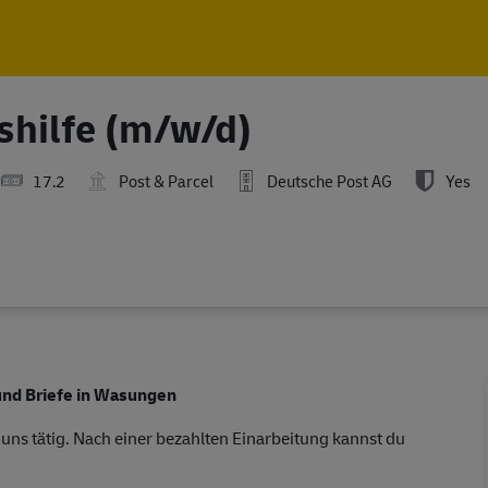
Skip to main content
Skip to main content
shilfe (m/w/d)
17.2
Post & Parcel
Deutsche Post AG
Yes
 und Briefe in Wasungen
 uns tätig. Nach einer bezahlten Einarbeitung kannst du