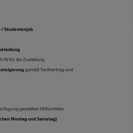
b / Studentenjob
skleidung
 fit für die Zustellung
tssteigerung
gemäß Tarifvertrag und
rfügung gestellten Hilfsmitteln
chen Montag und Samstag)