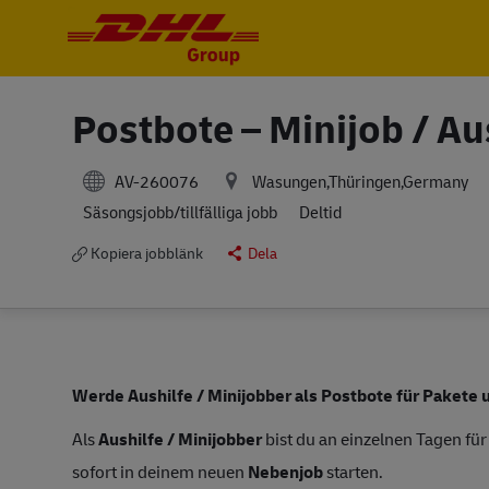
-
-
Postbote – Minijob / Au
AV-260076
Wasungen,Thüringen,Germany
Säsongsjobb/tillfälliga jobb
Deltid
Kopiera jobblänk
Dela
Werde Aushilfe / Minijobber als Postbote für Pakete
Als
Aushilfe / Minijobber
bist du an einzelnen Tagen für
sofort in deinem neuen
Nebenjob
starten.