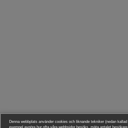
Denna webbplats använder cookies och liknande tekniker (nedan kallad ”te
exempel avgöra hur ofta våra webbsidor besöks, mäta antalet besökare,