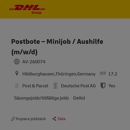
Skip to main content
Skip to main content
-
-
Postbote – Minijob / Aushilfe
(m/w/d)
AV-260074
Hildburghausen,Thüringen,Germany
17.2
Post & Parcel
Deutsche Post AG
Yes
Säsongsjobb/tillfälliga jobb
Deltid
Kopiera jobblänk
Dela