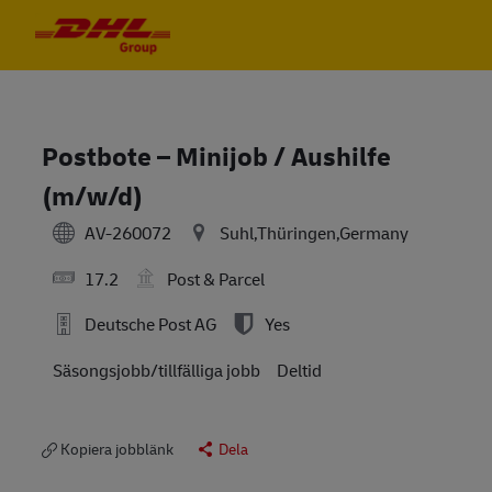
Skip to main content
Skip to main content
-
-
Postbote – Minijob / Aushilfe
(m/w/d)
AV-260072
Suhl,Thüringen,Germany
17.2
Post & Parcel
Deutsche Post AG
Yes
Säsongsjobb/tillfälliga jobb
Deltid
Kopiera jobblänk
Dela