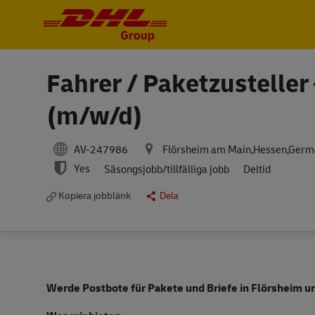
-
-
Fahrer / Paketzusteller 
(m/w/d)
AV-247986
Flörsheim am Main,Hessen,Germ
Yes
Säsongsjobb/tillfälliga jobb
Deltid
Kopiera jobblänk
Dela
Werde Postbote für Pakete und Briefe in Flörsheim