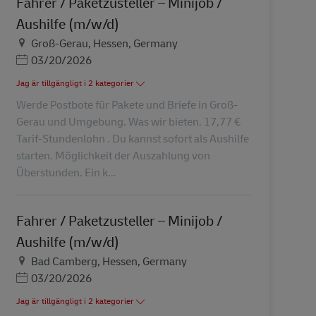
Fahrer / Paketzusteller – Minijob /
Aushilfe (m/w/d)
Plats
Groß-Gerau, Hessen, Germany
Posted Date
03/20/2026
Jag är tillgängligt i 2 kategorier
Werde Postbote für Pakete und Briefe in Groß-
Gerau und Umgebung. Was wir bieten. 17,77 €
Tarif-Stundenlohn . Du kannst sofort als Aushilfe
starten. Möglichkeit der Auszahlung von
Überstunden. Ein k...
Fahrer / Paketzusteller – Minijob /
Aushilfe (m/w/d)
Plats
Bad Camberg, Hessen, Germany
Posted Date
03/20/2026
Jag är tillgängligt i 2 kategorier