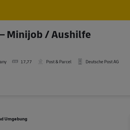
Skip to main content
Skip to main content
– Minijob / Aushilfe
any
17,77
Post & Parcel
Deutsche Post AG
 und Umgebung