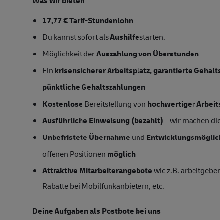
Was wir bieten
17,77 € Tarif-Stundenlohn
Du kannst sofort als
Aushilfe
starten.
Möglichkeit der
Auszahlung von Überstunden
Ein
krisensicherer Arbeitsplatz, garantierte Gehal
pünktliche Gehaltszahlungen
Kostenlose
Bereitstellung von
hochwertiger Arbeit
Ausführliche Einweisung (bezahlt)
– wir machen dich
Unbefristete Übernahme
und
Entwicklungsmöglic
offenen Positionen
möglich
Attraktive Mitarbeiterangebote
wie z.B. arbeitgeber
Rabatte bei Mobilfunkanbietern, etc.
Deine Aufgaben als Postbote bei uns