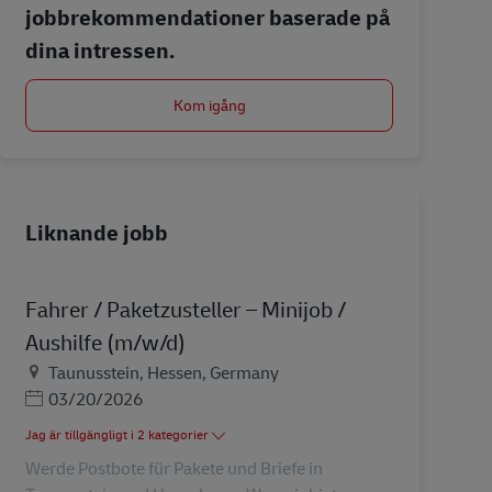
jobbrekommendationer baserade på
dina intressen.
Kom igång
Liknande jobb
Fahrer / Paketzusteller – Minijob /
Aushilfe (m/w/d)
Plats
Taunusstein, Hessen, Germany
Posted Date
03/20/2026
Jag är tillgängligt i 2 kategorier
Werde Postbote für Pakete und Briefe in