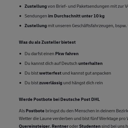
Zustellung
von Brief- und Paketsendungen mit zur Ve
Sendungen
im Durchschnitt unter 10 kg
Zustellung
mit unseren Geschäftsfahrzeugen, bspw. 
Was du als Zusteller bietest
Du darfst einen
Pkw fahren
Du kannst dich auf Deutsch
unterhalten
Du bist
wetterfest
und kannst gut anpacken
Du bist
zuverlässig
und hängst dich rein
Werde Postbote bei Deutsche Post DHL
Als
Postbote
bringst du den Menschen in deinem Bezirk
Wetter die Laune verderben und bist fünf Werktage pr
Quereinsteiger
,
Rentner
oder
Studenten
sind bei uns h