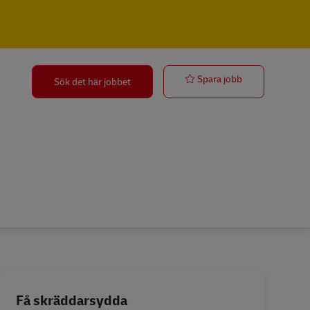
Fahrer / Paket
Spara jobb
Sök det här jobbet
Få skräddarsydda