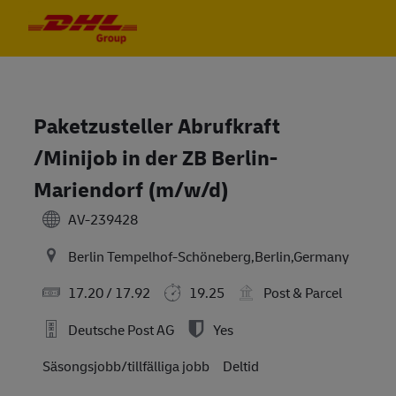
Skip to main content
Skip to main content
-
-
Paketzusteller Abrufkraft
/Minijob in der ZB Berlin-
Mariendorf (m/w/d)
AV-239428
Berlin Tempelhof-Schöneberg,Berlin,Germany
17.20 / 17.92
19.25
Post & Parcel
Deutsche Post AG
Yes
Säsongsjobb/tillfälliga jobb
Deltid