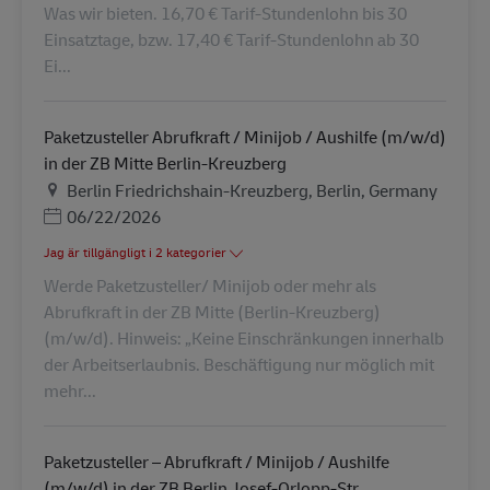
Was wir bieten. 16,70 € Tarif-Stundenlohn bis 30
Einsatztage, bzw. 17,40 € Tarif-Stundenlohn ab 30
Ei...
Paketzusteller Abrufkraft / Minijob / Aushilfe (m/w/d)
in der ZB Mitte Berlin-Kreuzberg
Plats
Berlin Friedrichshain-Kreuzberg, Berlin, Germany
Posted Date
06/22/2026
Jag är tillgängligt i 2 kategorier
Werde Paketzusteller/ Minijob oder mehr als
Abrufkraft in der ZB Mitte (Berlin-Kreuzberg)
(m/w/d). Hinweis: „Keine Einschränkungen innerhalb
der Arbeitserlaubnis. Beschäftigung nur möglich mit
mehr...
Paketzusteller – Abrufkraft / Minijob / Aushilfe
(m/w/d) in der ZB Berlin Josef-Orlopp-Str