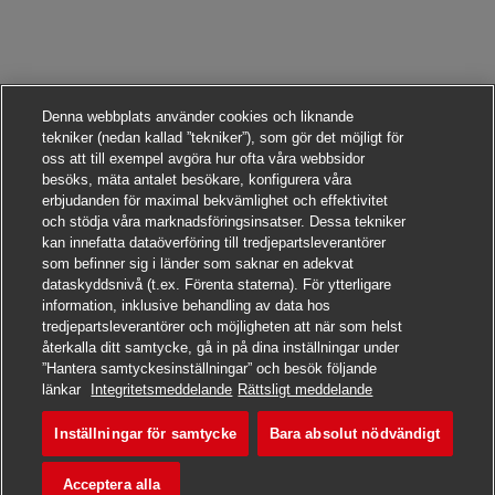
Denna webbplats använder cookies och liknande
tekniker (nedan kallad ”tekniker”), som gör det möjligt för
oss att till exempel avgöra hur ofta våra webbsidor
besöks, mäta antalet besökare, konfigurera våra
erbjudanden för maximal bekvämlighet och effektivitet
och stödja våra marknadsföringsinsatser. Dessa tekniker
kan innefatta dataöverföring till tredjepartsleverantörer
som befinner sig i länder som saknar en adekvat
dataskyddsnivå (t.ex. Förenta staterna). För ytterligare
information, inklusive behandling av data hos
tredjepartsleverantörer och möjligheten att när som helst
återkalla ditt samtycke, gå in på dina inställningar under
”Hantera samtyckesinställningar” och besök följande
Sök det här jobbet
länkar
Integritetsmeddelande
Rättsligt meddelande
Inställningar för samtycke
Bara absolut nödvändigt
Postbote – Minijob / Aush
Spara jobb
Acceptera alla