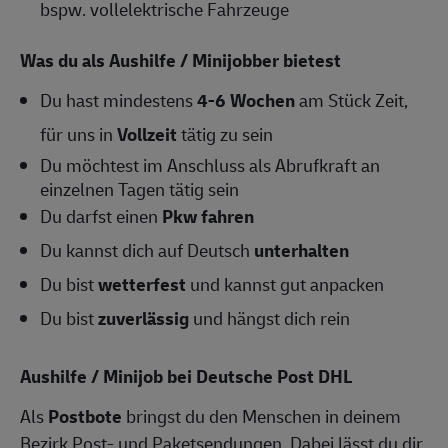
bspw. vollelektrische Fahrzeuge
Was du als Aushilfe / Minijobber bietest
Du hast mindestens
4-6
Wochen
am Stück Zeit,
für uns in
Vollzeit
tätig zu sein
Du möchtest im Anschluss als Abrufkraft an
einzelnen Tagen tätig sein
Du darfst einen
Pkw fahren
Du kannst dich auf Deutsch
unterhalten
Du bist
wetterfest
und kannst gut anpacken
Du bist
zuverlässig
und hängst dich rein
Aushilfe / Minijob bei Deutsche Post DHL
Als
Postbote
bringst du den Menschen in deinem
Bezirk Post- und Paketsendungen. Dabei lässt du dir