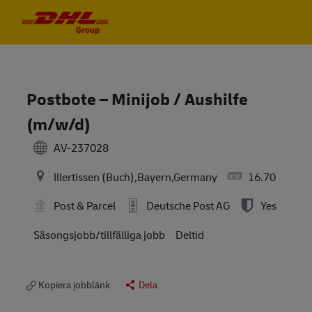
Skip to main content
Skip to main content
-
-
Postbote – Minijob / Aushilfe
(m/w/d)
AV-237028
Illertissen (Buch),Bayern,Germany
16.70
Post & Parcel
Deutsche Post AG
Yes
Säsongsjobb/tillfälliga jobb
Deltid
Kopiera jobblänk
Dela