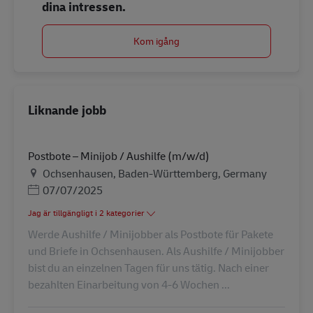
dina intressen.
Kom igång
Liknande jobb
Postbote – Minijob / Aushilfe (m/w/d)
Plats
Ochsenhausen, Baden-Württemberg, Germany
Posted Date
07/07/2025
Jag är tillgängligt i 2 kategorier
Werde Aushilfe / Minijobber als Postbote für Pakete
und Briefe in Ochsenhausen. Als Aushilfe / Minijobber
bist du an einzelnen Tagen für uns tätig. Nach einer
bezahlten Einarbeitung von 4-6 Wochen ...