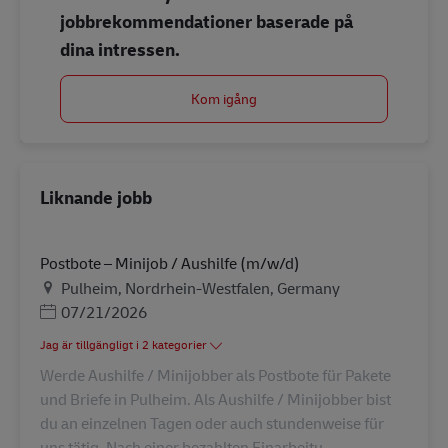
jobbrekommendationer baserade på
dina intressen.
Kom igång
Liknande jobb
Postbote – Minijob / Aushilfe (m/w/d)
Plats
Pulheim, Nordrhein-Westfalen, Germany
Posted Date
07/21/2026
Jag är tillgängligt i 2 kategorier
Werde Aushilfe / Minijobber als Postbote für Pakete
und Briefe in Pulheim. Als Aushilfe / Minijobber bist
du an einzelnen Tagen oder auch stundenweise für
uns tätig. Nach einer bezahlten Einarbeitu...