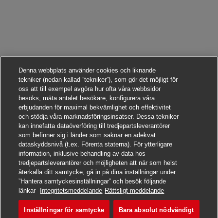
Denna webbplats använder cookies och liknande
tekniker (nedan kallad ”tekniker”), som gör det möjligt för
oss att till exempel avgöra hur ofta våra webbsidor
besöks, mäta antalet besökare, konfigurera våra
erbjudanden för maximal bekvämlighet och effektivitet
och stödja våra marknadsföringsinsatser. Dessa tekniker
kan innefatta dataöverföring till tredjepartsleverantörer
som befinner sig i länder som saknar en adekvat
dataskyddsnivå (t.ex. Förenta staterna). För ytterligare
information, inklusive behandling av data hos
tredjepartsleverantörer och möjligheten att när som helst
återkalla ditt samtycke, gå in på dina inställningar under
”Hantera samtyckesinställningar” och besök följande
Sök det här jobbet
länkar
Integritetsmeddelande
Rättsligt meddelande
Inställningar för samtycke
Bara absolut nödvändigt
Postbote – Minijob / Aush