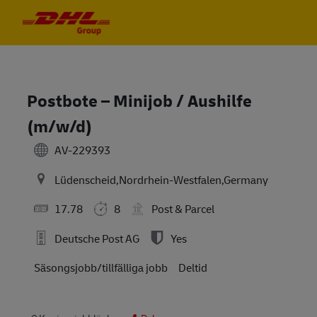
Skip to main content
Skip to main content
-
-
Postbote – Minijob / Aushilfe
(m/w/d)
AV-229393
Lüdenscheid,Nordrhein-Westfalen,Germany
17.78
8
Post & Parcel
Deutsche Post AG
Yes
Säsongsjobb/tillfälliga jobb
Deltid