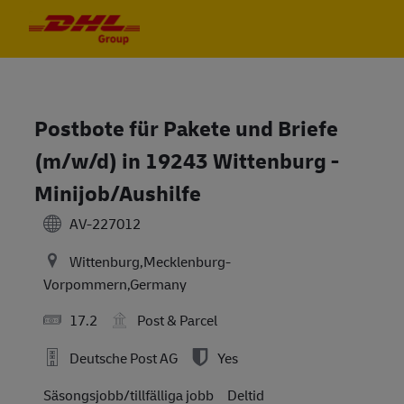
Skip to main content
Skip to main content
-
-
Postbote für Pakete und Briefe
(m/w/d) in 19243 Wittenburg -
Minijob/Aushilfe
AV-227012
Wittenburg,Mecklenburg-
Vorpommern,Germany
17.2
Post & Parcel
Deutsche Post AG
Yes
Säsongsjobb/tillfälliga jobb
Deltid