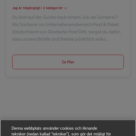
Jag är tillgängligt i 2 kategorier
Du bist auf der Suche nach einem Job als Sortierer?
Als Sortierer im Unternehmensbereich Post & Paket
Deutschland von Deutsche Post DHL sorgst du dafür,
dass unsere Briefe und Pakete pünktlich anko...
Se Mer
Denna webbplats använder cookies och liknande
tekniker (nedan kallad ”tekniker”), som gör det möjligt för