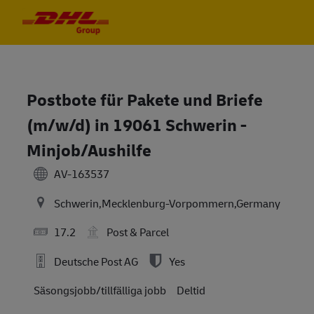
Skip to main content
Skip to main content
-
-
Postbote für Pakete und Briefe
(m/w/d) in 19061 Schwerin -
Minjob/Aushilfe
AV-163537
Schwerin,Mecklenburg-Vorpommern,Germany
17.2
Post & Parcel
Deutsche Post AG
Yes
Säsongsjobb/tillfälliga jobb
Deltid