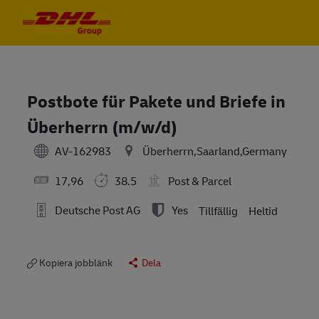
Skip to main content
Skip to main content
-
-
Postbote für Pakete und Briefe in
Überherrn (m/w/d)
AV-162983
Überherrn,Saarland,Germany
17,96
38.5
Post & Parcel
Deutsche Post AG
Yes
Tillfällig
Heltid
Kopiera jobblänk
Dela