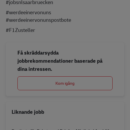
#jobsnlsaarbruecken
#werdeeinervonuns
#werdeeinervonunspostbote
#F1Zusteller
Få skräddarsydda
jobbrekommendationer baserade på
dina intressen.
Kom igång
Liknande jobb