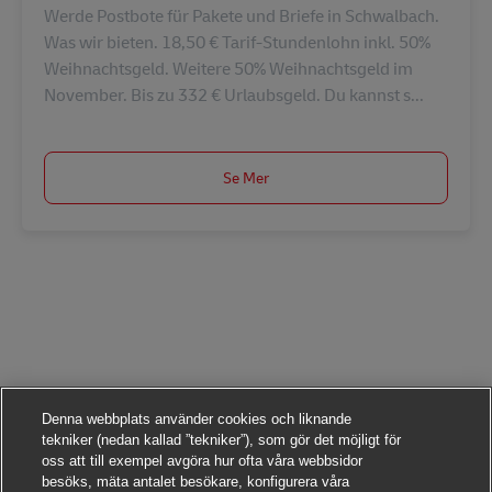
Werde Postbote für Pakete und Briefe in Schwalbach.
Was wir bieten. 18,50 € Tarif-Stundenlohn inkl. 50%
Weihnachtsgeld. Weitere 50% Weihnachtsgeld im
November. Bis zu 332 € Urlaubsgeld. Du kannst s...
Se Mer
Denna webbplats använder cookies och liknande
tekniker (nedan kallad ”tekniker”), som gör det möjligt för
oss att till exempel avgöra hur ofta våra webbsidor
besöks, mäta antalet besökare, konfigurera våra