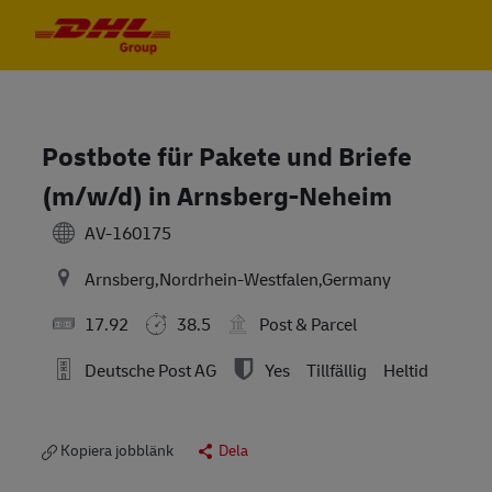
Skip to main content
Skip to main content
-
-
Postbote für Pakete und Briefe
(m/w/d) in Arnsberg-Neheim
AV-160175
Arnsberg,Nordrhein-Westfalen,Germany
17.92
38.5
Post & Parcel
Deutsche Post AG
Yes
Tillfällig
Heltid
Kopiera jobblänk
Dela