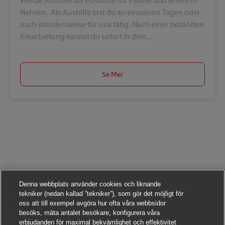
Neheim. Als Aushilfe bist du an einzelnen Tagen oder
auch stundenweise für uns tätig. Nach einer bezahlten
Einarbeitung kannst du sofort in dein...
Se Mer
Denna webbplats använder cookies och liknande
tekniker (nedan kallad ”tekniker”), som gör det möjligt för
oss att till exempel avgöra hur ofta våra webbsidor
besöks, mäta antalet besökare, konfigurera våra
erbjudanden för maximal bekvämlighet och effektivitet