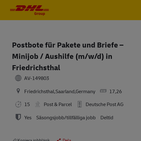
Skip to main content
Skip to main content
-
-
Postbote für Pakete und Briefe –
Minijob / Aushilfe (m/w/d) in
Friedrichsthal
AV-149803
Friedrichsthal,Saarland,Germany
17,26
15
Post & Parcel
Deutsche Post AG
Yes
Säsongsjobb/tillfälliga jobb
Deltid
Kopiera jobblänk
Dela