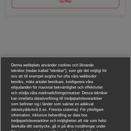
Se Mer
Denna webbplats använder cookies och liknande
tekniker (nedan kallad ”tekniker”), som gör det möjligt för
oss att till exempel avgöra hur ofta våra webbsidor
besöks, mäta antalet besökare, konfigurera våra
erbjudanden för maximal bekvämlighet och effektivitet
och stödja våra marknadsföringsinsatser. Dessa tekniker
kan innefatta dataöverföring till tredjepartsleverantörer
som befinner sig i länder som saknar en adekvat
dataskyddsnivå (t.ex. Förenta staterna). För ytterligare
information, inklusive behandling av data hos
tredjepartsleverantörer och möjligheten att när som helst
återkalla ditt samtycke, gå in på dina inställningar under