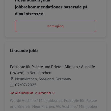
jobbrekommendationer baserade på
dina intressen.
Kom igång
Liknande jobb
Postbote für Pakete und Briefe – Minijob / Aushilfe
(m/w/d) in Neunkirchen
Plats
Neunkirchen, Saarland, Germany
Posted Date
07/07/2025
Jag är tillgängligt i 2 kategorier
Werde Aushilfe / Minijobber als Postbote für Pakete
und Briefe in Neunkirchen. Als Aushilfe / Minijobber