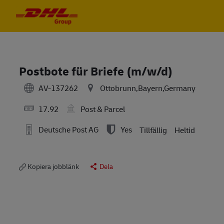
Skip to main content
Skip to main content
-
-
Postbote für Briefe (m/w/d)
AV-137262
Ottobrunn,Bayern,Germany
17.92
Post & Parcel
Deutsche Post AG
Yes
Tillfällig
Heltid
Kopiera jobblänk
Dela