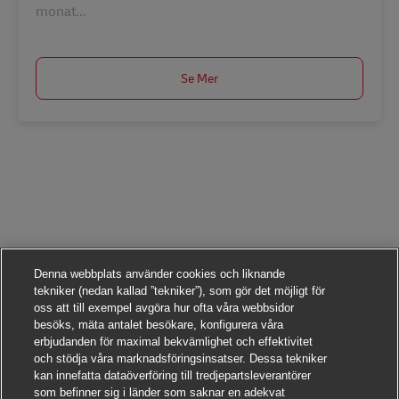
monat...
Se Mer
Denna webbplats använder cookies och liknande
tekniker (nedan kallad ”tekniker”), som gör det möjligt för
oss att till exempel avgöra hur ofta våra webbsidor
besöks, mäta antalet besökare, konfigurera våra
erbjudanden för maximal bekvämlighet och effektivitet
och stödja våra marknadsföringsinsatser. Dessa tekniker
kan innefatta dataöverföring till tredjepartsleverantörer
som befinner sig i länder som saknar en adekvat