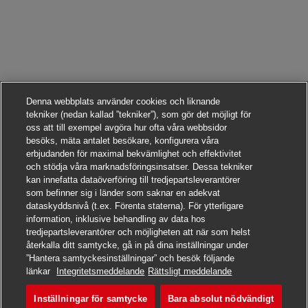
Denna webbplats använder cookies och liknande
tekniker (nedan kallad ”tekniker”), som gör det möjligt för
oss att till exempel avgöra hur ofta våra webbsidor
besöks, mäta antalet besökare, konfigurera våra
erbjudanden för maximal bekvämlighet och effektivitet
och stödja våra marknadsföringsinsatser. Dessa tekniker
kan innefatta dataöverföring till tredjepartsleverantörer
som befinner sig i länder som saknar en adekvat
dataskyddsnivå (t.ex. Förenta staterna). För ytterligare
information, inklusive behandling av data hos
tredjepartsleverantörer och möjligheten att när som helst
återkalla ditt samtycke, gå in på dina inställningar under
”Hantera samtyckesinställningar” och besök följande
Sök det här jobbet
länkar
Integritetsmeddelande
Rättsligt meddelande
Inställningar för samtycke
Bara absolut nödvändigt
Elektriker / Elektroniker 