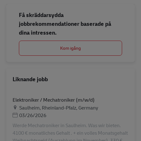
Få skräddarsydda
jobbrekommendationer baserade på
dina intressen.
Kom igång
Liknande jobb
Elektroniker / Mechatroniker (m/w/d)
Plats
Saulheim, Rheinland-Pfalz, Germany
Posted Date
03/26/2026
Werde Mechatroniker in Saulheim. Was wir bieten.
4100 € monatliches Gehalt . + ein volles Monatsgehalt
Weihnachtsgeld (Auszahlung im November). 330 €