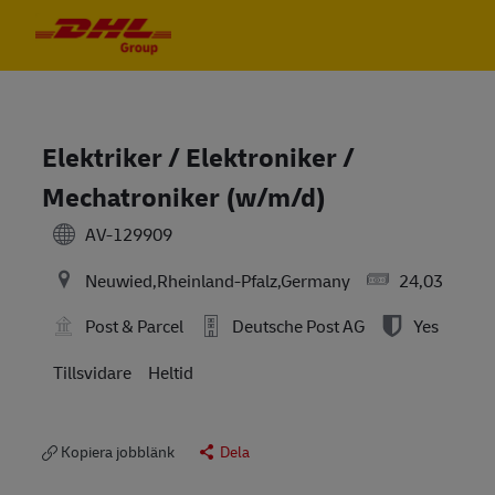
Skip to main content
Skip to main content
-
-
Elektriker / Elektroniker /
Mechatroniker (w/m/d)
AV-129909
Neuwied,Rheinland-Pfalz,Germany
24,03
Post & Parcel
Deutsche Post AG
Yes
Tillsvidare
Heltid
Kopiera jobblänk
Dela