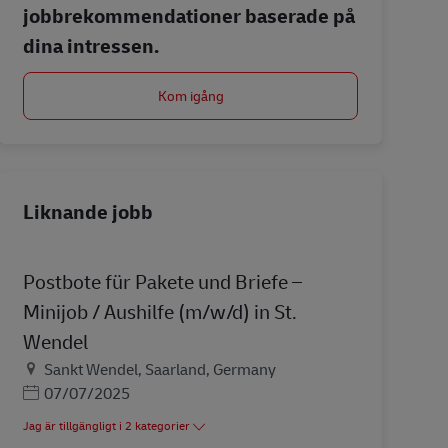
jobbrekommendationer baserade på
dina intressen.
Kom igång
Liknande jobb
Postbote für Pakete und Briefe –
Minijob / Aushilfe (m/w/d) in St.
Wendel
Plats
Sankt Wendel, Saarland, Germany
Posted Date
07/07/2025
Jag är tillgängligt i 2 kategorier