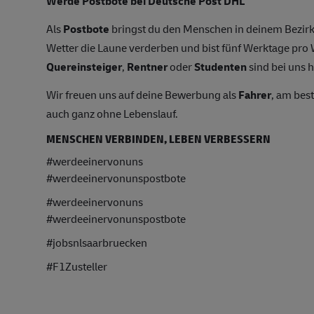
Werde Postbote bei Deutsche Post DHL
Als
Postbote
bringst du den Menschen in deinem Bezirk
Wetter die Laune verderben und bist fünf Werktage pr
Quereinsteiger
,
Rentner
oder
Studenten
sind bei uns h
Wir freuen uns auf deine Bewerbung als
Fahrer
, am bes
auch ganz ohne Lebenslauf.
MENSCHEN VERBINDEN, LEBEN VERBESSERN
#werdeeinervonuns
#werdeeinervonunspostbote
#werdeeinervonuns
#werdeeinervonunspostbote
#jobsnlsaarbruecken
#F1Zusteller