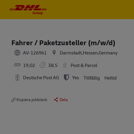
Skip to main content
Skip to main content
-
-
Fahrer / Paketzusteller (m/w/d)
AV-126961
Darmstadt,Hessen,Germany
19,02
38.5
Post & Parcel
Deutsche Post AG
Yes
Tillfällig
Heltid
Kopiera jobblänk
Dela