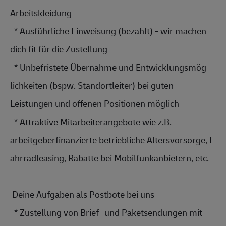
Arbeitskleidun
g
  * Ausführliche Einweisung (bezahlt) - wir machen 
dich fit für die Zustellung
  * Unbefristete Übernahme und E
ntwicklungsmög
lichkeiten (bspw. S
tandortleiter)
 bei guten 
Leistungen und offenen Positionen möglich
  * Attraktive 
Mitarbeiterang
ebote wie z.B. 
arbeitgeberfin
anzierte betriebliche A
ltersvorsorge,
 F
ahrradleasing,
 Rabatte bei 
Mobilfunkanbie
tern, etc.
 Deine Aufgaben als Postbote bei uns 
  * Zustellung von Brief- und Paketsendungen mit 