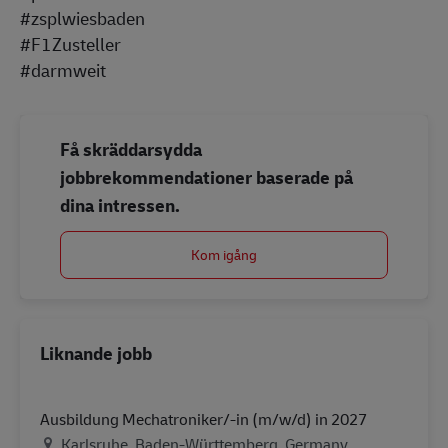
#zsplwiesbaden
#F1Zusteller
#darmweit
Få skräddarsydda
jobbrekommendationer baserade på
dina intressen.
Kom igång
Liknande jobb
Ausbildung Mechatroniker/-in (m/w/d) in 2027
Plats
Karlsruhe, Baden-Württemberg, Germany