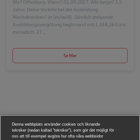
Wo? Offenburg. Wann? 01.09.2027. Wie lange? 3,5
Jahre. Deine Vorteile bei der Ausbildung
Mechatroniker/-in (m/w/d). Jährlich steigende
Ausbildungsvergütung beginnend mit 1.334,26 Euro
monatlich. 27...
Se Mer
Denna webbplats använder cookies och liknande
tekniker (nedan kallad ”tekniker”), som gör det möjligt för
oss att till exempel avgöra hur ofta våra webbsidor