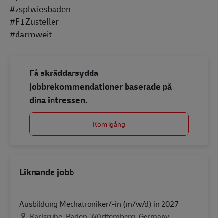
#zsplwiesbaden
#F1Zusteller
#darmweit
Få skräddarsydda
jobbrekommendationer baserade på
dina intressen.
Kom igång
Liknande jobb
Ausbildung Mechatroniker/-in (m/w/d) in 2027
Plats
Karlsruhe, Baden-Württemberg, Germany