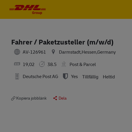
Skip to main content
Skip to main content
-
-
Fahrer / Paketzusteller (m/w/d)
AV-126961
Darmstadt,Hessen,Germany
19,02
38.5
Post & Parcel
Deutsche Post AG
Yes
Tillfällig
Heltid
Kopiera jobblänk
Dela