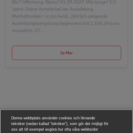
Wo? Offenburg. Wann? 01.09.2027. Wie lange? 3,5
Jahre. Deine Vorteile bei der Ausbildung
Mechatroniker/-in (m/w/d). Jährlich steigende
Ausbildungsvergütung beginnend mit 1.334,26 Euro
monatlich. 27...
Se Mer
Denna webbplats använder cookies och liknande
tekniker (nedan kallad ”tekniker”), som gör det möjligt för
oss att till exempel avgöra hur ofta våra webbsidor