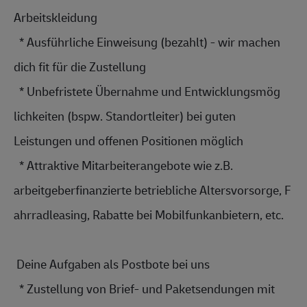
Arbeitskleidun
g
  * Ausführliche Einweisung (bezahlt) - wir machen 
dich fit für die Zustellung
  * Unbefristete Übernahme und E
ntwicklungsmög
lichkeiten (bspw. S
tandortleiter)
 bei guten 
Leistungen und offenen Positionen möglich
  * Attraktive 
Mitarbeiterang
ebote wie z.B. 
arbeitgeberfin
anzierte betriebliche A
ltersvorsorge,
 F
ahrradleasing,
 Rabatte bei 
Mobilfunkanbie
tern, etc.
 Deine Aufgaben als Postbote bei uns 
  * Zustellung von Brief- und Paketsendungen mit 