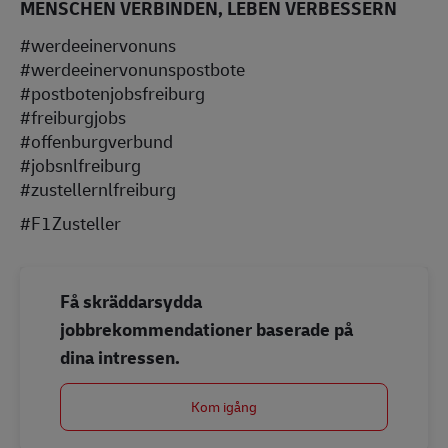
MENSCHEN VERBINDEN, LEBEN VERBESSERN
#werdeeinervonuns
#werdeeinervonunspostbote
#postbotenjobsfreiburg
#freiburgjobs
#offenburgverbund
#jobsnlfreiburg
#zustellernlfreiburg
#F1Zusteller
Få skräddarsydda
jobbrekommendationer baserade på
dina intressen.
Kom igång