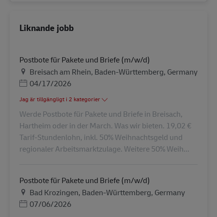
Liknande jobb
Postbote für Pakete und Briefe (m/w/d)
Plats
Breisach am Rhein, Baden-Württemberg, Germany
Posted Date
04/17/2026
Jag är tillgängligt i 2 kategorier
Werde Postbote für Pakete und Briefe in Breisach,
Hartheim oder in der March. Was wir bieten. 19,02 €
Tarif-Stundenlohn, inkl. 50% Weihnachtsgeld und
regionaler Arbeitsmarktzulage. Weitere 50% Weih...
Postbote für Pakete und Briefe (m/w/d)
Plats
Bad Krozingen, Baden-Württemberg, Germany
Posted Date
07/06/2026