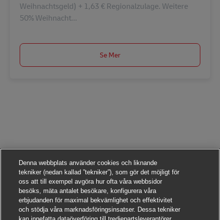
Weihnachtsgeld) + 1,63 € Regionalzulage. Weitere
50% Weihnacht...
Se Mer
Denna webbplats använder cookies och liknande
tekniker (nedan kallad ”tekniker”), som gör det möjligt för
oss att till exempel avgöra hur ofta våra webbsidor
besöks, mäta antalet besökare, konfigurera våra
erbjudanden för maximal bekvämlighet och effektivitet
och stödja våra marknadsföringsinsatser. Dessa tekniker
kan innefatta dataöverföring till tredjepartsleverantörer