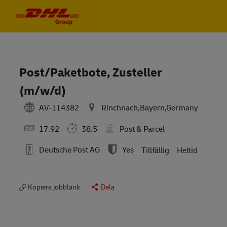
Skip to main content
Skip to main content
-
-
Post/Paketbote, Zusteller
(m/w/d)
AV-114382
Rinchnach,Bayern,Germany
17.92
38.5
Post & Parcel
Deutsche Post AG
Yes
Tillfällig
Heltid
Kopiera jobblänk
Dela