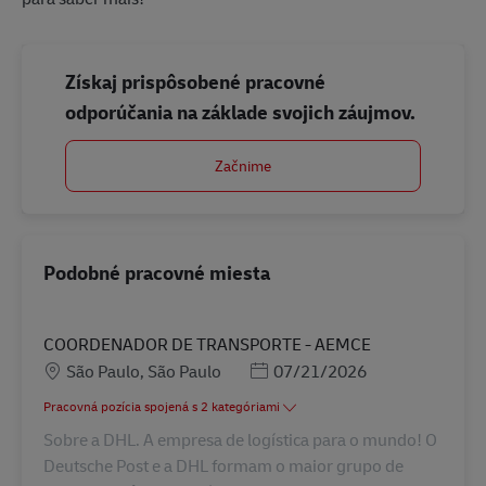
Získaj prispôsobené pracovné
odporúčania na základe svojich záujmov.
Začnime
Podobné pracovné miesta
COORDENADOR DE TRANSPORTE - AEMCE
Miesto
Posted Date
São Paulo, São Paulo
07/21/2026
Pracovná pozícia spojená s 2 kategóriami
Sobre a DHL. A empresa de logística para o mundo! O
Deutsche Post e a DHL formam o maior grupo de