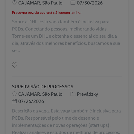
Miesto
Posted Date
CAJAMAR, São Paulo
07/30/2026
Pracovná pozícia spojená s 2 kategóriami
Sobre a DHL. Esta vaga também é inclusiva para
PCDs. Conectando pessoas, melhorando vidas.
Torne-se um DHL e obtenha o essencial do seu dia a
dia, através dos melhores benefícios, buscamos a sua
se...
Uložiť ASSISTENTE DE TRANSPORTE - CÉLULA D0 BR43285
SUPERVISÃO DE PROCESSOS
Miesto
Kategória
CAJAMAR, São Paulo
Prevádzky
Posted Date
07/26/2026
Descrição da vaga. Esta vaga também é inclusiva para
PCDs. Responsável pelo time de desenho e
implementações de novas operações (start ups).
Realizar análises e estudos de melhoria de processos;