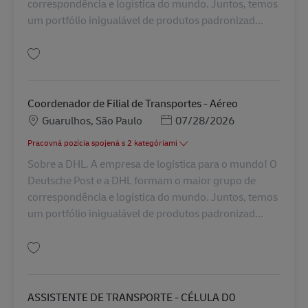
correspondência e logística do mundo. Juntos, temos
um portfólio inigualável de produtos padronizad...
Uložiť COORDENADOR DE TRANSPORTE - AEMCE BR42945
Coordenador de Filial de Transportes - Aéreo
Miesto
Posted Date
Guarulhos, São Paulo
07/28/2026
Pracovná pozícia spojená s 2 kategóriami
Sobre a DHL. A empresa de logística para o mundo! O
Deutsche Post e a DHL formam o maior grupo de
correspondência e logística do mundo. Juntos, temos
um portfólio inigualável de produtos padronizad...
Uložiť Coordenador de Filial de Transportes - Aéreo BR43154
ASSISTENTE DE TRANSPORTE - CÉLULA D0