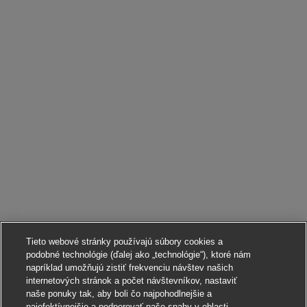
Tieto webové stránky používajú súbory cookies a
podobné technológie (ďalej ako „technológie“), ktoré nám
napríklad umožňujú zistiť frekvenciu návštev našich
internetových stránok a počet návštevníkov, nastaviť
naše ponuky tak, aby boli čo najpohodlnejšie a
najefektívnejšie a podporovať naše snahy v oblasti