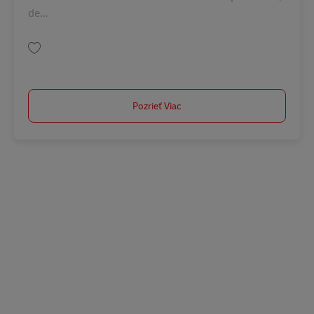
de...
Uložiť SUPERVISÃO DE PROCESSOS BR43192
Pozrieť Viac