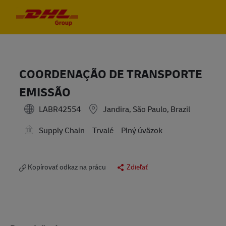
Skip to main content
Skip to main content
-
-
COORDENAÇÃO DE TRANSPORTE
EMISSÃO
LABR42554
Jandira, São Paulo, Brazil
Supply Chain
Trvalé
Plný úväzok
Kopírovať odkaz na prácu
Zdieľať