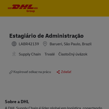
Skip to main content
Skip to main content
-
-
Estagiário de Administração
LABR42139
Barueri, São Paulo, Brazil
Supply Chain
Trvalé
Čiastočný úväzok
Kopírovať odkaz na prácu
Zdieľať
Sobre a DHL
A DHL Supply Chain é líder global em logística, conectando