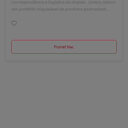
correspondência e logística do mundo. Juntos, temos
um portfólio inigualável de produtos padronizad...
Uložiť OPERAÇÃO.LIDER DE DESPACHO PATIO E PORTARIA BR43409
Pozrieť Viac