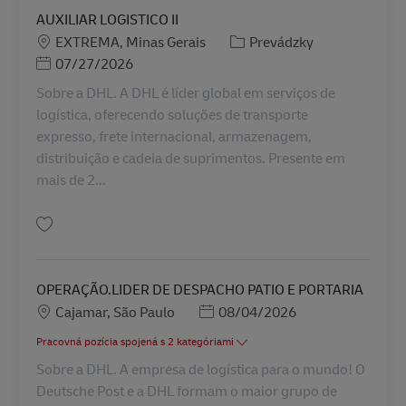
AUXILIAR LOGISTICO II
Miesto
Kategória
EXTREMA, Minas Gerais
Prevádzky
Posted Date
07/27/2026
Sobre a DHL. A DHL é líder global em serviços de
logística, oferecendo soluções de transporte
expresso, frete internacional, armazenagem,
distribuição e cadeia de suprimentos. Presente em
mais de 2...
Uložiť AUXILIAR LOGISTICO II BR43110
OPERAÇÃO.LIDER DE DESPACHO PATIO E PORTARIA
Miesto
Posted Date
Cajamar, São Paulo
08/04/2026
Pracovná pozícia spojená s 2 kategóriami
Sobre a DHL. A empresa de logística para o mundo! O
Deutsche Post e a DHL formam o maior grupo de