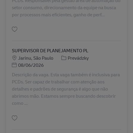
PCDs. Responsável pela gestão área de automação do
setor consumo, direcionamento da equipe na busca
por processos mais eficientes, ganho de perf...
Uložiť Gerência de Processos (Automação) BR43076
SUPERVISOR DE PLANEJAMENTO PL
Miesto
Kategória
Jarinu, São Paulo
Prevádzky
Posted Date
08/06/2026
Descrição da vaga. Esta vaga também é inclusiva para
PCDs. Ser capaz de trabalhar com atenção aos
detalhes e padrões de segurança é algo que não
abrimos mão. Estamos sempre buscando descobrir
como ...
Uložiť SUPERVISOR DE PLANEJAMENTO PL BR42438