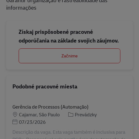
informações
Získaj prispôsobené pracovné
odporúčania na základe svojich záujmov.
Začnime
Podobné pracovné miesta
Gerência de Processos (Automação)
Miesto
Kategória
Cajamar, São Paulo
Prevádzky
Posted Date
07/23/2026
Descrição da vaga. Esta vaga também é inclusiva para