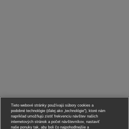
Tieto webové stránky používajú súbory cookies a
podobné technológie (ďalej ako „technológie“), ktoré nám
napríklad umožňujú zistiť frekvenciu návštev našich
internetových stránok a počet návštevníkov, nastaviť
naše ponuky tak, aby boli čo najpohodlnejšie a