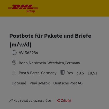
Skip to main content
Skip to main content
-
-
Postbote für Pakete und Briefe
(m/w/d)
AV-362986
Bonn,Nordrhein-Westfalen,Germany
Post & Parcel Germany
Yes
38.5
18,51
Dočasné
Plný úväzok
Deutsche Post AG
Kopírovať odkaz na prácu
Zdieľať