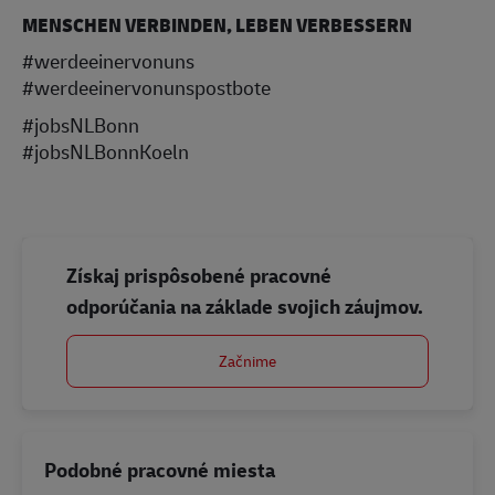
MENSCHEN VERBINDEN, LEBEN VERBESSERN
#werdeeinervonuns
#werdeeinervonunspostbote
#jobsNLBonn
#jobsNLBonnKoeln
Získaj prispôsobené pracovné
odporúčania na základe svojich záujmov.
Začnime
Podobné pracovné miesta