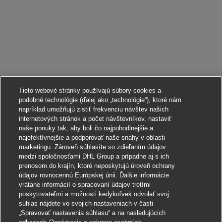
Tieto webové stránky používajú súbory cookies a
podobné technológie (ďalej ako „technológie“), ktoré nám
napríklad umožňujú zistiť frekvenciu návštev našich
internetových stránok a počet návštevníkov, nastaviť
naše ponuky tak, aby boli čo najpohodlnejšie a
najefektívnejšie a podporovať naše snahy v oblasti
marketingu. Zároveň súhlasíte so zdieľaním údajov
medzi spoločnosťami DHL Group a prípadne aj s ich
prenosom do krajín, ktoré neposkytujú úroveň ochrany
údajov rovnocennú Európskej únii. Ďalšie informácie
vrátane informácií o spracovaní údajov tretími
poskytovateľmi a možnosti kedykoľvek odvolať svoj
súhlas nájdete vo svojich nastaveniach v časti
„Spravovať nastavenia súhlasu“ a na nasledujúcich