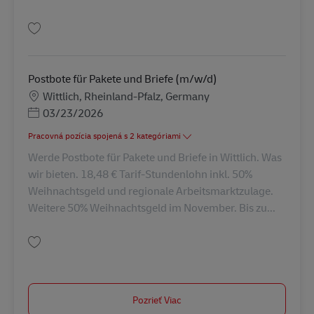
Uložiť Postbote für Pakete und Briefe (m/w/d) AV-330584
Postbote für Pakete und Briefe (m/w/d)
Miesto
Wittlich, Rheinland-Pfalz, Germany
Posted Date
03/23/2026
Pracovná pozícia spojená s 2 kategóriami
Werde Postbote für Pakete und Briefe in Wittlich. Was
wir bieten. 18,48 € Tarif-Stundenlohn inkl. 50%
Weihnachtsgeld und regionale Arbeitsmarktzulage.
Weitere 50% Weihnachtsgeld im November. Bis zu...
Uložiť Postbote für Pakete und Briefe (m/w/d) AV-329580
Pozrieť Viac