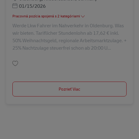
Posted Date
01/15/2026
Pracovná pozícia spojená s 2 kategóriami
Werde Lkw Fahrer im Nahverkehr in Oldenburg. Was
wir bieten. Tariflicher Stundenlohn ab 17,62 € inkl.
50% Weihnachtsgeld, regionale Arbeitsmarktzulage. +
25% Nachtzulage steuerfrei schon ab 20:00 U...
Uložiť Lkw Fahrer – Nahverkehr (m/w/d) AV-153842
Pozrieť Viac