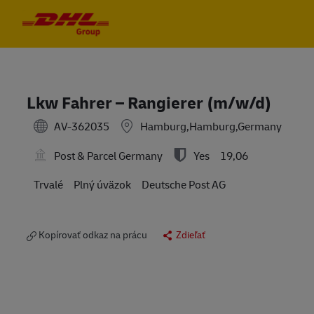
Skip to main content
Skip to main content
-
-
Lkw Fahrer – Rangierer (m/w/d)
AV-362035
Hamburg,Hamburg,Germany
Post & Parcel Germany
Yes
19,06
Trvalé
Plný úväzok
Deutsche Post AG
Kopírovať odkaz na prácu
Zdieľať