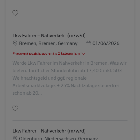
Uložiť Lkw Fahrer – Rangierer (m/w/d) AV-357609
Lkw Fahrer – Nahverkehr (m/w/d)
Miesto
Posted Date
Bremen, Bremen, Germany
01/06/2026
Pracovná pozícia spojená s 2 kategóriami
Werde Lkw Fahrer im Nahverkehr in Bremen. Was wir
bieten. Tariflicher Stundenlohn ab 17,40 € inkl. 50%
Weihnachtsgeld und ggf. regionale
Arbeitsmarktzulage. + 25% Nachtzulage steuerfrei
schon ab 20...
Uložiť Lkw Fahrer – Nahverkehr (m/w/d) AV-308221
Lkw Fahrer – Nahverkehr (m/w/d)
Miesto
Oldenburg, Niedersachsen, Germany