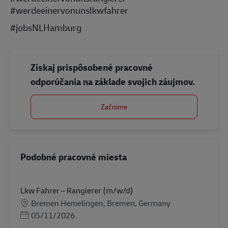
#werdeeinervonunslkwfahrer
#jobsNLHamburg
Získaj prispôsobené pracovné
odporúčania na základe svojich záujmov.
Začnime
Podobné pracovné miesta
Lkw Fahrer – Rangierer (m/w/d)
Miesto
Bremen Hemelingen, Bremen, Germany
Posted Date
05/11/2026