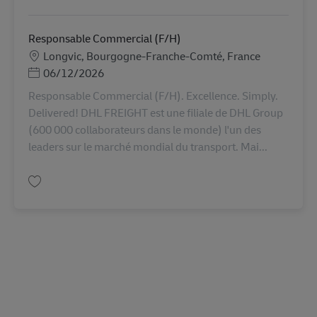
Responsable Commercial (F/H)
Miesto
Longvic, Bourgogne-Franche-Comté, France
Posted Date
06/12/2026
Responsable Commercial (F/H). Excellence. Simply.
Delivered! DHL FREIGHT est une filiale de DHL Group
(600 000 collaborateurs dans le monde) l'un des
leaders sur le marché mondial du transport. Mai...
Uložiť Responsable Commercial (F/H) AV-357200