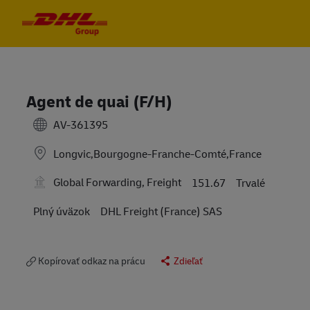
Skip to main content
Skip to main content
-
-
Agent de quai (F/H)
AV-361395
Longvic,Bourgogne-Franche-Comté,France
Global Forwarding, Freight
151.67
Trvalé
Plný úväzok
DHL Freight (France) SAS
Kopírovať odkaz na prácu
Zdieľať