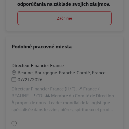
odporúčania na základe svojich záujmov.
Začnime
Podobné pracovné miesta
Directeur Financier France
Miesto
Beaune, Bourgogne-Franche-Comté, France
Posted Date
07/21/2026
Directeur Financier France (H/F). 📍 France /
BEAUNE. 📑 CDI. 👥 Membre du Comité de Direction.
À propos de nous . Leader mondial de la logistique
spécialisée dans les vins, bières, spiritueux et prod...
Uložiť Directeur Financier France AV-364675