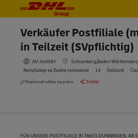
-
-
Verkäufer Postfiliale 
in Teilzeit (SVpflichtig)
AV-360087
Schramberg,Baden-Württember
Travel Required
Nevyžaduje sa žiadne cestovanie
14
Dočasné
Čia
Kopírovať odkaz na prácu
Zdieľať
FÜR UNSERE POSTFILIALE IN 78655 DUNNINGEN, AB S