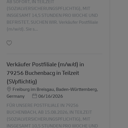
AB SOFORT, IN TEILZEIT
(SOZIALVERSICHERUNGSPFLICHTIG), MIT
INSGESAMT 14,5 STUNDEN PRO WOCHE UND
BEFRISTET, SUCHEN WIR. Verkäufer Postfiliale
(m/w/d). Sie s...
Uložiť Verkäufer Postfiliale (m/w/d) in 79254 in Teilzeit (SVpflichtig) AV-36015
Verkäufer Postfiliale (m/w/d) in
79256 Buchenbacg in Teilzeit
(SVpflichtig)
Miesto
Freiburg im Breisgau, Baden-Württemberg,
Posted Date
Germany
06/16/2026
FÜR UNSERE POSTFILIALE IN 79256
BUCHENBACH, AB 15.08.2026, IN TEILZEIT
(SOZIALVERSICHERUNGSPFLICHTIG), MIT
INSGESAMT 10,5 STUNDEN PRO WOCHE UND