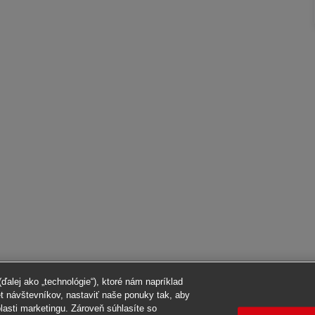
alej ako „technológie“), ktoré nám napríklad
et návštevníkov, nastaviť naše ponuky tak, aby
blasti marketingu. Zároveň súhlasíte so