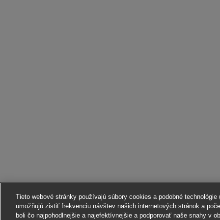
Tieto webové stránky používajú súbory cookies a podobné technológie (ď
umožňujú zistiť frekvenciu návštev našich internetových stránok a poč
boli čo najpohodlnejšie a najefektívnejšie a podporovať naše snahy v o