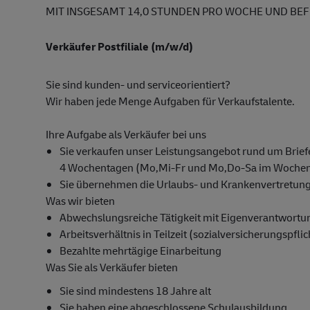
MIT INSGESAMT 14,0 STUNDEN PRO WOCHE UND BEF
Verkäufer Postfiliale (m/w/d)
Sie sind kunden- und serviceorientiert?
Wir haben jede Menge Aufgaben für Verkaufstalente.
Ihre Aufgabe als Verkäufer bei uns
Sie verkaufen unser Leistungsangebot rund um Briefe
4 Wochentagen (Mo,Mi-Fr und Mo,Do-Sa im Wochen
Sie übernehmen die Urlaubs- und Krankenvertretung f
Was wir bieten
Abwechslungsreiche Tätigkeit mit Eigenverantwortu
Arbeitsverhältnis in Teilzeit (sozialversicherungspfli
Bezahlte mehrtägige Einarbeitung
Was Sie als Verkäufer bieten
Sie sind mindestens 18 Jahre alt
Sie haben eine abgeschlossene Schulausbildung