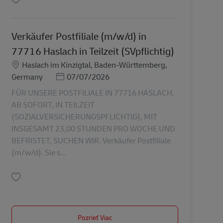
Uložiť Verkäufer Postfiliale (m/w/d) in 79232 March in Teilzeit (SVpflichtig) A
Verkäufer Postfiliale (m/w/d) in
77716 Haslach in Teilzeit (SVpflichtig)
Miesto
Haslach im Kinzigtal, Baden-Württemberg,
Posted Date
Germany
07/07/2026
FÜR UNSERE POSTFILIALE IN 77716 HASLACH,
AB SOFORT, IN TEILZEIT
(SOZIALVERSICHERUNGSPFLICHTIG), MIT
INSGESAMT 23,00 STUNDEN PRO WOCHE UND
BEFRISTET, SUCHEN WIR. Verkäufer Postfiliale
(m/w/d). Sie s...
Uložiť Verkäufer Postfiliale (m/w/d) in 77716 Haslach in Teilzeit (SVpflichtig)
Pozrieť Viac