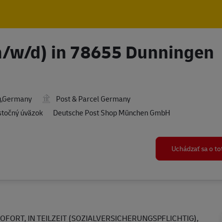
Skip to main content
Skip to main content
(m/w/d) in 78655 Dunningen
g,Germany
Post & Parcel Germany
stočný úväzok
Deutsche Post Shop München GmbH
Uchádzať sa o t
OFORT, IN TEILZEIT (SOZIALVERSICHERUNGSPFLICHTIG),