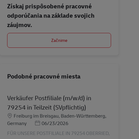
Získaj prispôsobené pracovné
odporúčania na základe svojich
záujmov.
Začnime
Podobné pracovné miesta
Verkäufer Postfiliale (m/w/d) in
79254 in Teilzeit (SVpflichtig)
Miesto
Freiburg im Breisgau, Baden-Württemberg,
Posted Date
Germany
06/23/2026
FÜR UNSERE POSTFILIALE IN 79254 OBERRIED,