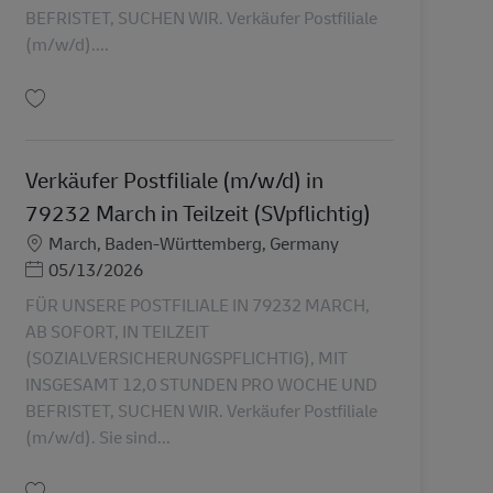
BEFRISTET, SUCHEN WIR. Verkäufer Postfiliale
(m/w/d)....
Uložiť Verkäufer Postfiliale (m/w/d) in 79256 Buchenbacg in Teilzeit (SVpflich
Verkäufer Postfiliale (m/w/d) in
79232 March in Teilzeit (SVpflichtig)
Miesto
March, Baden-Württemberg, Germany
Posted Date
05/13/2026
FÜR UNSERE POSTFILIALE IN 79232 MARCH,
AB SOFORT, IN TEILZEIT
(SOZIALVERSICHERUNGSPFLICHTIG), MIT
INSGESAMT 12,0 STUNDEN PRO WOCHE UND
BEFRISTET, SUCHEN WIR. Verkäufer Postfiliale
(m/w/d). Sie sind...