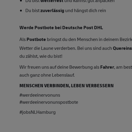
Du bist
wetterfest
und kannst gut anpacken
Du bist
zuverlässig
und hängst dich rein
Werde Postbote bei Deutsche Post DHL
Als
Postbote
bringst du den Menschen in deinem Bezirk 
Wetter die Laune verderben. Bei uns sind auch
Quereins
du zählst, wie du bist!
Wir freuen uns auf deine Bewerbung als
Fahrer
, am bes
auch ganz ohne Lebenslauf.
MENSCHEN VERBINDEN, LEBEN VERBESSERN
#werdeeinervonuns
#werdeeinervonunspostbote
#jobsNLHamburg