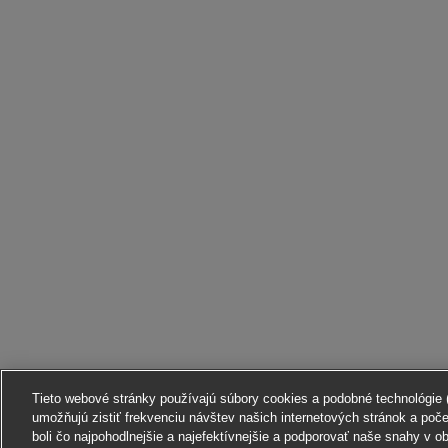
Tieto webové stránky používajú súbory cookies a podobné technológie (ď
umožňujú zistiť frekvenciu návštev našich internetových stránok a poč
boli čo najpohodlnejšie a najefektívnejšie a podporovať naše snahy v o