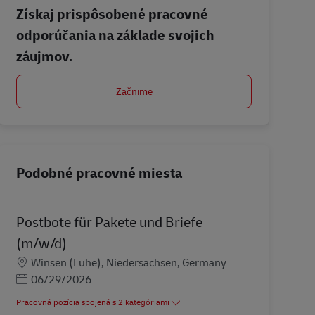
Získaj prispôsobené pracovné
odporúčania na základe svojich
záujmov.
Začnime
Podobné pracovné miesta
Postbote für Pakete und Briefe
(m/w/d)
Miesto
Winsen (Luhe), Niedersachsen, Germany
Posted Date
06/29/2026
Pracovná pozícia spojená s 2 kategóriami