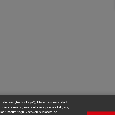
alej ako „technológie“), ktoré nám napríklad
et návštevníkov, nastaviť naše ponuky tak, aby
blasti marketingu. Zároveň súhlasíte so