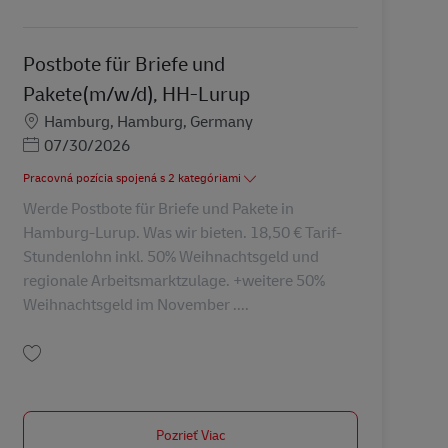
Uložiť Postbote für Pakete und Briefe (m/w/d) AV-289068
Postbote für Briefe und
Pakete(m/w/d), HH-Lurup
Miesto
Hamburg, Hamburg, Germany
Posted Date
07/30/2026
Pracovná pozícia spojená s 2 kategóriami
Werde Postbote für Briefe und Pakete in
Hamburg-Lurup. Was wir bieten. 18,50 € Tarif-
Stundenlohn inkl. 50% Weihnachtsgeld und
regionale Arbeitsmarktzulage. +weitere 50%
Weihnachtsgeld im November ....
Uložiť Postbote für Briefe und Pakete(m/w/d), HH-Lurup AV-127191
Pozrieť Viac