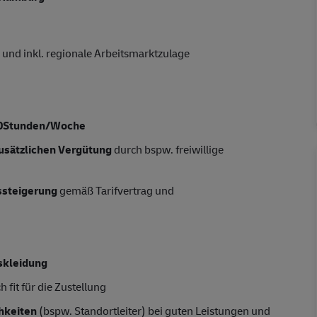
und inkl. regionale Arbeitsmarktzulage
0Stunden/Woche
usätzlichen Vergütung
durch bspw. freiwillige
tssteigerung
gemäß Tarifvertrag und
skleidung
 fit für die Zustellung
hkeiten
(bspw. Standortleiter) bei guten Leistungen und