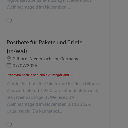
regionale Arbeitsmarktzulage. Weitere 50%
Weihnachtsgeld im November....
Uložiť Postbote für Pakete und Briefe (m/w/d) AV-361070
Postbote für Pakete und Briefe
(m/w/d)
Miesto
Gifhorn, Niedersachsen, Germany
Posted Date
07/07/2026
Pracovná pozícia spojená s 2 kategóriami
Werde Postbote für Pakete und Briefe in Gifhorn.
Was wir bieten. 17,92 € Tarif-Stundenlohn inkl.
50% Weihnachtsgeld . Weitere 50%
Weihnachtsgeld im November. Bis zu 332 €
Urlaubsgeld. Du kannst sof...