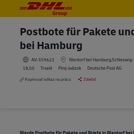
-
-
Postbote für Pakete un
bei Hamburg
AV-359622
Wentorf bei Hamburg,Schleswig-
18,50
Trvalé
Plný úväzok
Deutsche Post AG
Kopírovať odkaz na prácu
Zdieľať
Werde Postbote für Pakete und Briefe in Wentorf be