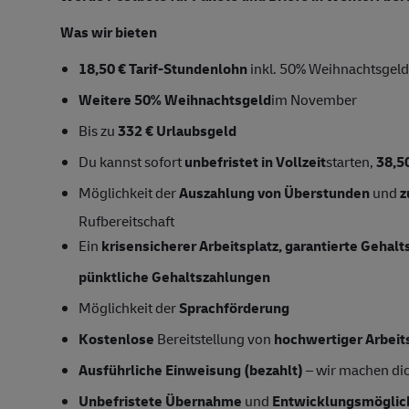
Was wir bieten
18,50 € Tarif-Stundenlohn
inkl. 50% Weihnachtsgeld 
Weitere 50% Weihnachtsgeld
im November
Bis zu
332 € Urlaubsgeld
Du kannst sofort
unbefristet in Vollzeit
starten,
38,5
Möglichkeit der
Auszahlung von Überstunden
und
z
Rufbereitschaft
Ein
krisensicherer Arbeitsplatz, garantierte Gehal
pünktliche Gehaltszahlungen
Möglichkeit der
Sprachförderung
Kostenlose
Bereitstellung von
hochwertiger Arbeit
Ausführliche Einweisung (bezahlt)
– wir machen dich
Unbefristete Übernahme
und
Entwicklungsmöglic