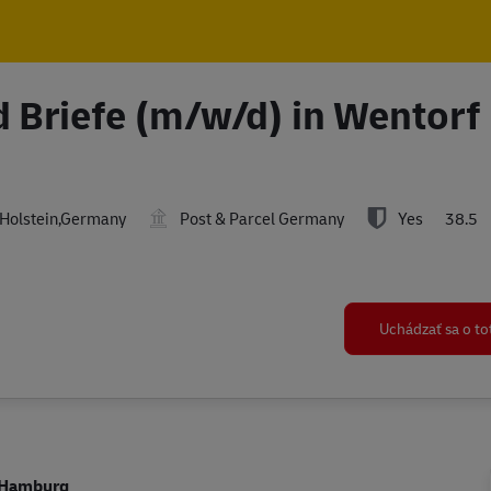
Skip to main content
Skip to main content
d Briefe (m/w/d) in Wentorf
Holstein,Germany
Post & Parcel Germany
Yes
38.5
Uchádzať sa o t
i Hamburg