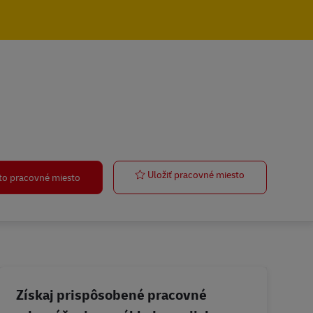
Chef de servic
Uložiť pracovné miesto
oto pracovné miesto
Získaj prispôsobené pracovné