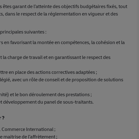
tes garant de l’atteinte des objectifs budgétaires fixés, tout
ts, dans le respect de la réglementation en vigueur et des
principales suivantes :
 en favorisant la montée en compétences, la cohésion et la
t la charge de travail et en garantissant le respect des
tre en place des actions correctives adaptées ;
ilégié, avec un rôle de conseil et de proposition de solutions
rmité) et le bon déroulement des prestations ;
n et développement du panel de sous-traitants.
r ?
 Commerce International ;
e maitrise de l’affrètement ;