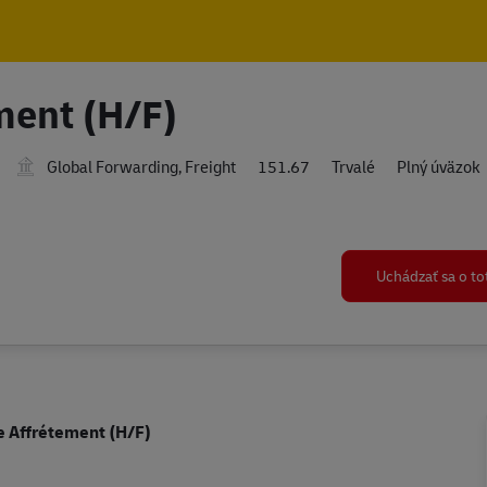
Skip to main content
Skip to main content
ment (H/F)
Global Forwarding, Freight
151.67
Trvalé
Plný úväzok
Uchádzať sa o t
e Affrétement (H/F)