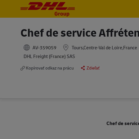
-
-
Chef de service Affréte
AV-359059
Tours,Centre-Val de Loire,France
DHL Freight (France) SAS
Kopírovať odkaz na prácu
Zdieľať
Chef de servic