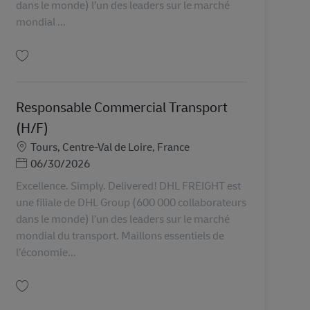
dans le monde) l’un des leaders sur le marché
mondial ...
Uložiť Coordinateur dossiers clients Transport (H/F) AV-328094
Responsable Commercial Transport
(H/F)
Miesto
Tours, Centre-Val de Loire, France
Posted Date
06/30/2026
Excellence. Simply. Delivered! DHL FREIGHT est
une filiale de DHL Group (600 000 collaborateurs
dans le monde) l’un des leaders sur le marché
mondial du transport. Maillons essentiels de
l’économie...
Uložiť Responsable Commercial Transport (H/F) AV-342154