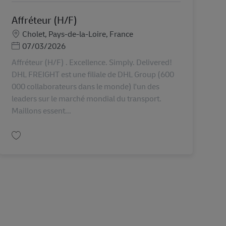
Affréteur (H/F)
Miesto
Cholet, Pays-de-la-Loire, France
Posted Date
07/03/2026
Affréteur (H/F) . Excellence. Simply. Delivered!
DHL FREIGHT est une filiale de DHL Group (600
000 collaborateurs dans le monde) l'un des
leaders sur le marché mondial du transport.
Maillons essent...
Uložiť Affréteur (H/F) AV-355857