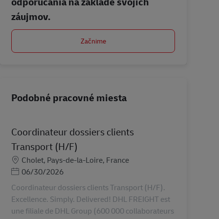
odporúčania na základe svojich
záujmov.
Začnime
Podobné pracovné miesta
Coordinateur dossiers clients
Transport (H/F)
Miesto
Cholet, Pays-de-la-Loire, France
Posted Date
06/30/2026
Coordinateur dossiers clients Transport (H/F).
Excellence. Simply. Delivered! DHL FREIGHT est
une filiale de DHL Group (600 000 collaborateurs