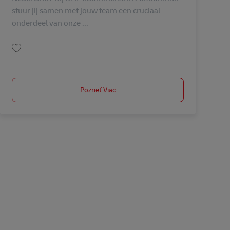
stuur jij samen met jouw team een cruciaal
onderdeel van onze ...
Uložiť Operations Manager CentralHub Zaltbommel AV-365647
Pozrieť Viac