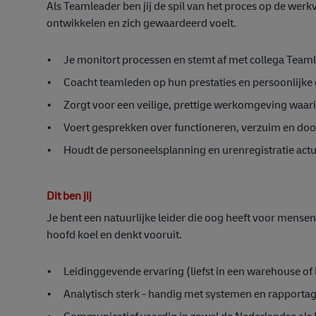
Als Teamleader ben jij de spil van het proces op de werkv
ontwikkelen en zich gewaardeerd voelt.
•
Je monitort processen en stemt af met collega Teaml
•
Coacht teamleden op hun prestaties en persoonlijke 
•
Zorgt voor een veilige, prettige werkomgeving waar
•
Voert gesprekken over functioneren, verzuim en doo
•
Houdt de personeelsplanning en urenregistratie actu
Dit ben jij
Je bent een natuurlijke leider die oog heeft voor mense
hoofd koel en denkt vooruit.
•
Leidinggevende ervaring (liefst in een warehouse o
•
Analytisch sterk - handig met systemen en rapporta