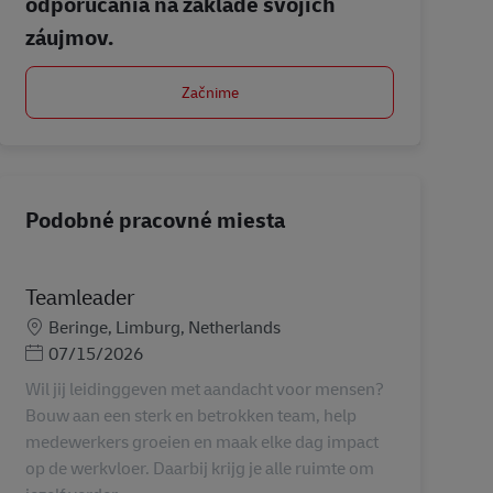
odporúčania na základe svojich
záujmov.
Začnime
Podobné pracovné miesta
Teamleader
Miesto
Beringe, Limburg, Netherlands
Posted Date
07/15/2026
Wil jij leidinggeven met aandacht voor mensen?
Bouw aan een sterk en betrokken team, help
medewerkers groeien en maak elke dag impact
op de werkvloer. Daarbij krijg je alle ruimte om