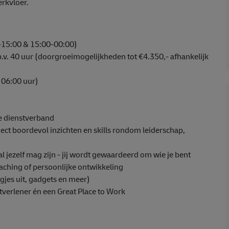
rkvloer.
0-15:00 & 15:00-00:00)
.v. 40 uur (doorgroeimogelijkheden tot €4.350,- afhankelijk
 06:00 uur)
me dienstverband
ct boordevol inzichten en skills rondom leiderschap,
l jezelf mag zijn - jij wordt gewaardeerd om wie je bent
oaching of persoonlijke ontwikkeling
gjes uit, gadgets en meer)
tverlener én een Great Place to Work