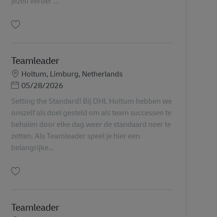
jezelf verder ...
Uložiť Teamleader AV-364224
Teamleader
Miesto
Holtum, Limburg, Netherlands
Posted Date
05/28/2026
Setting the Standard! Bij DHL Holtum hebben we
onszelf als doel gesteld om als team successen te
behalen door elke dag weer de standaard neer te
zetten. Als Teamleader speel je hier een
belangrijke...
Uložiť Teamleader AV-355802
Teamleader