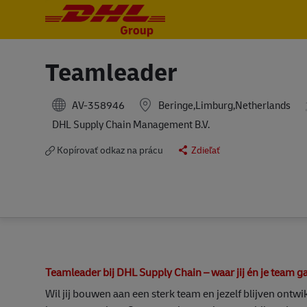
-
-
Teamleader
AV-358946
Beringe,Limburg,Netherlands
DHL Supply Chain Management B.V.
Kopírovať odkaz na prácu
Zdieľať
Teamleader bij DHL Supply Chain – waar jij én je team g
Wil jij bouwen aan een sterk team en jezelf blijven ontwi