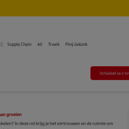
Skip to main content
Skip to main content
Supply Chain
40
Trvalé
Plný úväzok
Uchádzať sa o t
aan groeien
kkelen? In deze rol krijg je het vertrouwen en de ruimte om