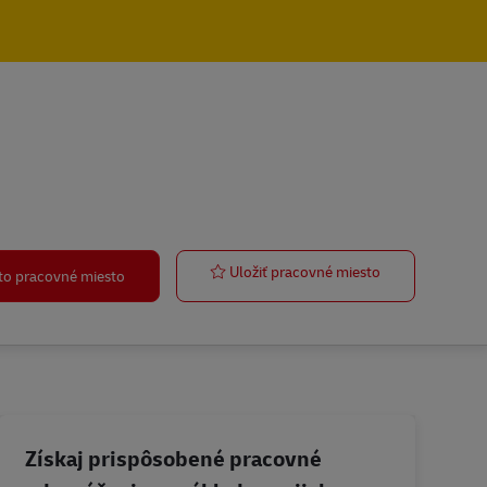
Teamleader
Uložiť pracovné miesto
oto pracovné miesto
Získaj prispôsobené pracovné