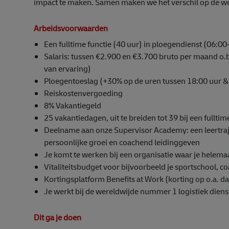
impact te maken. Samen maken we het verschil op de we
Arbeidsvoorwaarden
Een fulltime functie (40 uur) in ploegendienst (06:0
Salaris: tussen €2.900 en €3.700 bruto per maand o.b
van ervaring)
Ploegentoeslag (+30% op de uren tussen 18:00 uur &
Reiskostenvergoeding
8% Vakantiegeld
25 vakantiedagen, uit te breiden tot 39 bij een fullti
Deelname aan onze Supervisor Academy: een leertraje
persoonlijke groei en coachend leidinggeven
Je komt te werken bij een organisatie waar je helemaa
Vitaliteitsbudget voor bijvoorbeeld je sportschool, c
Kortingsplatform Benefits at Work (korting op o.a. da
Je werkt bij de wereldwijde nummer 1 logistiek diens
Dit ga je doen