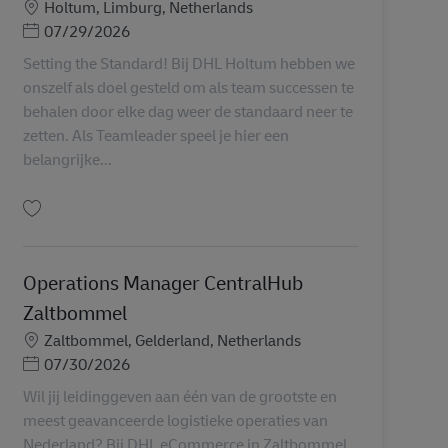
Miesto
Holtum, Limburg, Netherlands
Posted Date
07/29/2026
Setting the Standard! Bij DHL Holtum hebben we
onszelf als doel gesteld om als team successen te
behalen door elke dag weer de standaard neer te
zetten. Als Teamleader speel je hier een
belangrijke...
Uložiť Teamleader AV-366955
Operations Manager CentralHub
Zaltbommel
Miesto
Zaltbommel, Gelderland, Netherlands
Posted Date
07/30/2026
Wil jij leidinggeven aan één van de grootste en
meest geavanceerde logistieke operaties van
Nederland? Bij DHL eCommerce in Zaltbommel