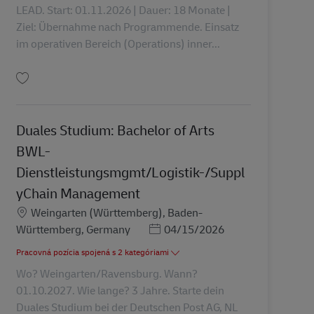
LEAD. Start: 01.11.2026 | Dauer: 18 Monate |
Ziel: Übernahme nach Programmende. Einsatz
im operativen Bereich (Operations) inner...
Uložiť Trainee Management & Leadership (m/w/d) AV-358171
Duales Studium: Bachelor of Arts
BWL-
Dienstleistungsmgmt/Logistik-/Suppl
yChain Management
Miesto
Weingarten (Württemberg), Baden-
Posted Date
Württemberg, Germany
04/15/2026
Pracovná pozícia spojená s 2 kategóriami
Wo? Weingarten/Ravensburg. Wann?
01.10.2027. Wie lange? 3 Jahre. Starte dein
Duales Studium bei der Deutschen Post AG, NL