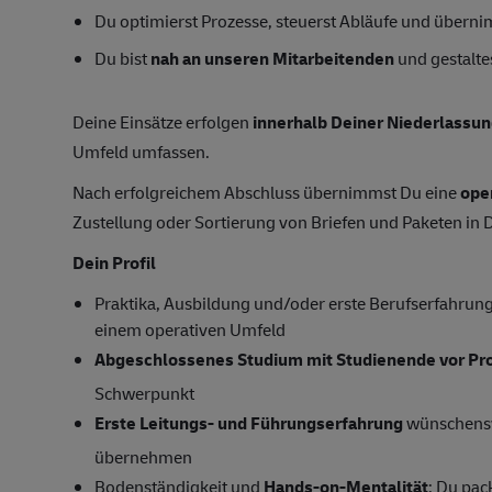
Du optimierst Prozesse, steuerst Abläufe und übern
Du bist
nah an unseren Mitarbeitenden
und gestaltes
Deine Einsätze erfolgen
innerhalb Deiner Niederlassu
Umfeld umfassen.
Nach erfolgreichem Abschluss übernimmst Du eine
ope
Zustellung oder Sortierung von Briefen und Paketen in 
Dein Profil
Praktika, Ausbildung und/oder erste Berufserfahrung (
einem operativen Umfeld
Abgeschlossenes Studium mit Studienende vor P
Schwerpunkt
Erste Leitungs- und Führungserfahrung
wünschensw
übernehmen
Bodenständigkeit und
Hands-on-Mentalität
: Du pac