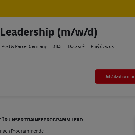
Skip to main content
Skip to main content
Leadership (m/w/d)
Post & Parcel Germany
38.5
Dočasné
Plný úväzok
Uchádzať sa o t
 FÜR UNSER TRAINEEPROGRAMM LEAD
me nach Programmende