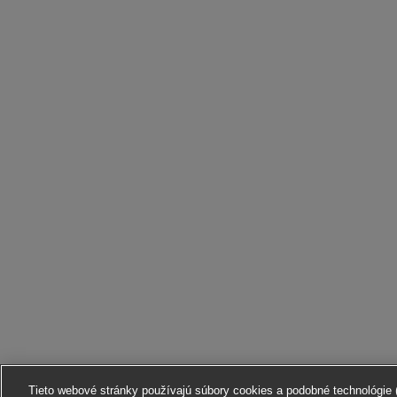
Tieto webové stránky používajú súbory cookies a podobné technológie (ď