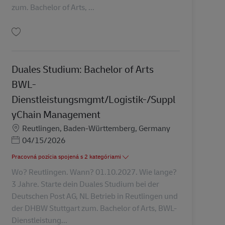
zum. Bachelor of Arts, ...
Uložiť Duales Studium: Bachelor of Arts BWL-Dienstleistungsmgmt/Logistik
Duales Studium: Bachelor of Arts
BWL-
Dienstleistungsmgmt/Logistik-/Suppl
yChain Management
Miesto
Reutlingen, Baden-Württemberg, Germany
Posted Date
04/15/2026
Pracovná pozícia spojená s 2 kategóriami
Wo? Reutlingen. Wann? 01.10.2027. Wie lange?
3 Jahre. Starte dein Duales Studium bei der
Deutschen Post AG, NL Betrieb in Reutlingen und
der DHBW Stuttgart zum. Bachelor of Arts, BWL-
Dienstleistung...