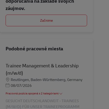
odporúčania na základe svojich
záujmov.
Začnime
Podobné pracovné miesta
Trainee Management & Leadership
(m/w/d)
Miesto
Reutlingen, Baden-Württemberg, Germany
Posted Date
08/07/2026
Pracovná pozícia spojená s 2 kategóriami
GESUCHT DEUTSCHLANDWEIT - TRAINEES
(M/W/D) FÜR UNSER TRAINEEPROGRAMM