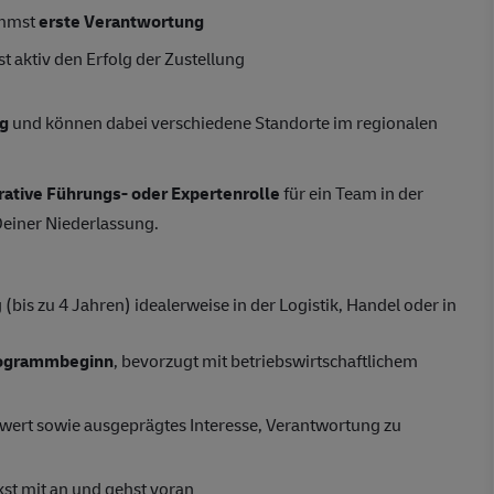
immst
erste Verantwortung
t aktiv den Erfolg der Zustellung
ng
und können dabei verschiedene Standorte im regionalen
rative Führungs- oder Expertenrolle
für ein Team in der
Deiner Niederlassung.
bis zu 4 Jahren) idealerweise in der Logistik, Handel oder in
rogrammbeginn
, bevorzugt mit betriebswirtschaftlichem
ert sowie ausgeprägtes Interesse, Verantwortung zu
kst mit an und gehst voran