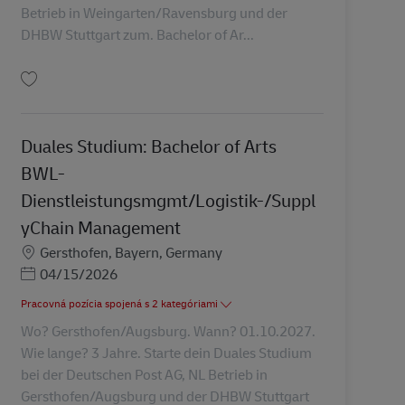
Betrieb in Weingarten/Ravensburg und der
DHBW Stuttgart zum. Bachelor of Ar...
Uložiť Duales Studium: Bachelor of Arts BWL-Dienstleistungsmgmt/Logistik
Duales Studium: Bachelor of Arts
BWL-
Dienstleistungsmgmt/Logistik-/Suppl
yChain Management
Miesto
Gersthofen, Bayern, Germany
Posted Date
04/15/2026
Pracovná pozícia spojená s 2 kategóriami
Wo? Gersthofen/Augsburg. Wann? 01.10.2027.
Wie lange? 3 Jahre. Starte dein Duales Studium
bei der Deutschen Post AG, NL Betrieb in
Gersthofen/Augsburg und der DHBW Stuttgart