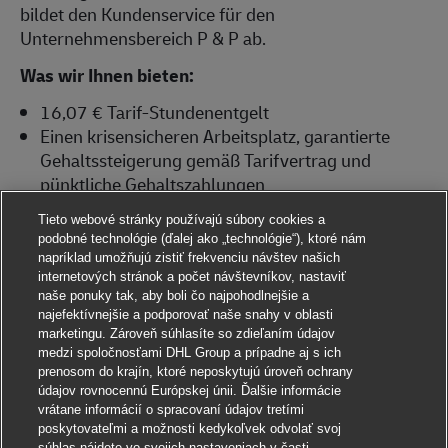
bildet den Kundenservice für den
Unternehmensbereich P & P ab.
Was wir Ihnen bieten:
16,07 € Tarif-Stundenentgelt
Einen krisensicheren Arbeitsplatz, garantierte
Gehaltssteigerung gemäß Tarifvertrag und
pünktliche Gehaltszahlungen
Weiterentwicklungs- und
Tieto webové stránky používajú súbory cookies a
Weiterbildungsmöglichkeiten im Rahmen von
podobné technológie (ďalej ako „technológie“), ktoré nám
eLearning-Angeboten, Präsenztrainings oder auch
napríklad umožňujú zistiť frekvenciu návštev našich
Coaching-Angeboten
internetových stránok a počet návštevníkov, nastaviť
naše ponuky tak, aby boli čo najpohodlnejšie a
Sie können (E-)Bikes zur privaten Nutzung leasen
najefektívnejšie a podporovať naše snahy v oblasti
Es gibt für Sie Corporate Benefits
marketingu. Zároveň súhlasíte so zdieľaním údajov
(Vergünstigungen bei diversen Anbietern wie zum
medzi spoločnosťami DHL Group a prípadne aj s ich
Beispiel Fitnessstudios, Online Handel, Reisen,
prenosom do krajín, ktoré neposkytujú úroveň ochrany
údajov rovnocennú Európskej únii. Ďalšie informácie
Mobilfunk...)
vrátane informácií o spracovaní údajov tretími
Sie können an der attraktiven Konzern Vorsorge-
poskytovateľmi a možnosti kedykoľvek odvolať svoj
Rente oder Altersvorsorge mit
súhlas nájdete vo svojich nastaveniach v časti