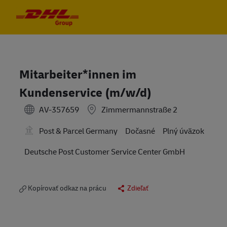
Skip to main content
Skip to main content
-
-
Mitarbeiter*innen im
Kundenservice (m/w/d)
AV-357659
Zimmermannstraße 2
Post & Parcel Germany
Dočasné
Plný úväzok
Deutsche Post Customer Service Center GmbH
Kopírovať odkaz na prácu
Zdieľať