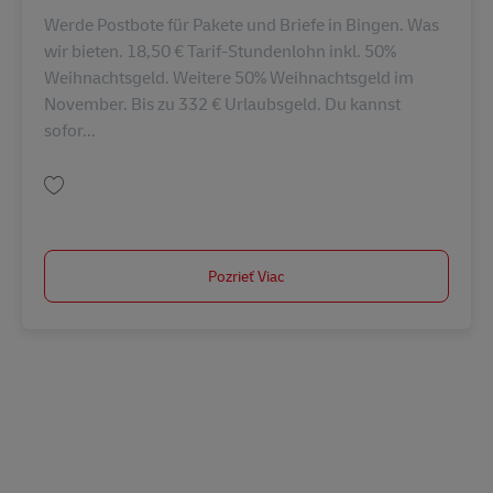
Werde Postbote für Pakete und Briefe in Bingen. Was
wir bieten. 18,50 € Tarif-Stundenlohn inkl. 50%
Weihnachtsgeld. Weitere 50% Weihnachtsgeld im
November. Bis zu 332 € Urlaubsgeld. Du kannst
sofor...
Uložiť Postbote für Pakete und Briefe – Bingen (m/w/d) AV-119090
Pozrieť Viac