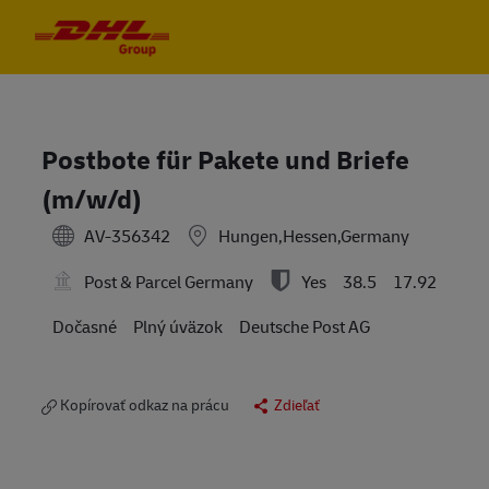
Skip to main content
Skip to main content
-
-
Postbote für Pakete und Briefe
(m/w/d)
AV-356342
Hungen,Hessen,Germany
Post & Parcel Germany
Yes
38.5
17.92
Dočasné
Plný úväzok
Deutsche Post AG
Kopírovať odkaz na prácu
Zdieľať