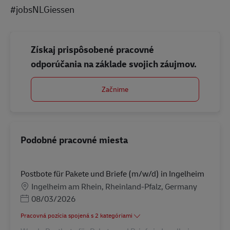
#jobsNLGiessen
Získaj prispôsobené pracovné
odporúčania na základe svojich záujmov.
Začnime
Podobné pracovné miesta
Postbote für Pakete und Briefe (m/w/d) in Ingelheim
Miesto
Ingelheim am Rhein, Rheinland-Pfalz, Germany
Posted Date
08/03/2026
Pracovná pozícia spojená s 2 kategóriami