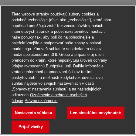
Tieto webové stránky používajú súbory cookies a
podobné technológie (ďalej ako „technológie“), ktoré nám
napríklad umožňujú zistiť frekvenciu návštev našich
internetových stránok a počet návštevníkov, nastaviť
naše ponuky tak, aby boli čo najpohodlnejšie a
najefektívnejšie a podporovať naše snahy v oblasti
marketingu. Zároveň súhlasíte so zdieľaním údajov
medzi spoločnosťami DHL Group a prípadne aj s ich
prenosom do krajín, ktoré neposkytujú úroveň ochrany
údajov rovnocennú Európskej únii. Ďalšie informácie
vrátane informácií o spracovaní údajov tretími
poskytovateľmi a možnosti kedykoľvek odvolať svoj
súhlas nájdete vo svojich nastaveniach v časti
„Spravovať nastavenia súhlasu“ a na nasledujúcich
odkazoch
Oznámenie o ochrane osobných
Uchádzať sa o toto pracovné miesto
údajov
Právne oznámenie
Nastavenia súhlasu
Len absolútne nevyhnutné
Młodszy Koordynator
Uložiť pracovné miesto
Prijať všetky