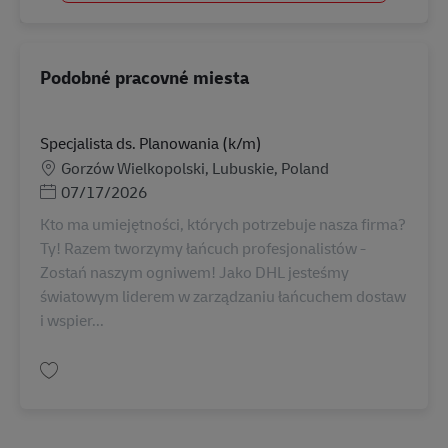
Podobné pracovné miesta
Specjalista ds. Planowania (k/m)
Miesto
Gorzów Wielkopolski, Lubuskie, Poland
Posted Date
07/17/2026
Kto ma umiejętności, których potrzebuje nasza firma?
Ty! Razem tworzymy łańcuch profesjonalistów -
Zostań naszym ogniwem! Jako DHL jesteśmy
światowym liderem w zarządzaniu łańcuchem dostaw
i wspier...
Uložiť Specjalista ds. Planowania (k/m) AV-358746