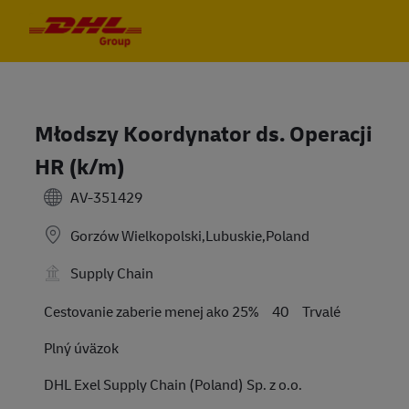
Skip to main content
Skip to main content
-
-
Młodszy Koordynator ds. Operacji
HR (k/m)
AV-351429
Gorzów Wielkopolski,Lubuskie,Poland
Supply Chain
Travel Required
Cestovanie zaberie menej ako 25%
40
Trvalé
Plný úväzok
DHL Exel Supply Chain (Poland) Sp. z o.o.