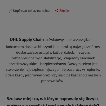
Kopírovať odkaz na prácu
Zdieľať
DHL Supply Chain
to światowy lider w zarządzaniu
łańcuchem dostaw. Naszymi klientami są największe firmy
dostarczające usługi w każdej dziedzinie życia.
Codziennie dbamy o stabilizację, wzajemny szacunek i
przede wszystkim - bezpieczeństwo. Naszym celem jest
stworzenie najbezpieczniejszego miejsca pracy w regionie,
gdzie każdy jest równy oraz liczy się głos każdego z naszych
pracowników.
Szukasz miejsca, w którym naprawdę się liczysz,
możesz się rozwijać i czuć pewnie każdego dnia?