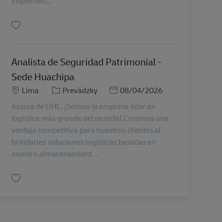
implemen...
Uložiť Especialista Senior de Proyectos Retail AV-368093
Analista de Seguridad Patrimonial -
Sede Huachipa
Miesto
Kategória
Posted Date
Lima
Prevádzky
08/04/2026
Acerca de DHL. ¡Somos la empresa líder en
logística más grande del mundo! Creamos una
ventaja competitiva para nuestros clientes al
brindarles soluciones logísticas basadas en
nuestro almacenamient...
Uložiť Analista de Seguridad Patrimonial - Sede Huachipa PE00366