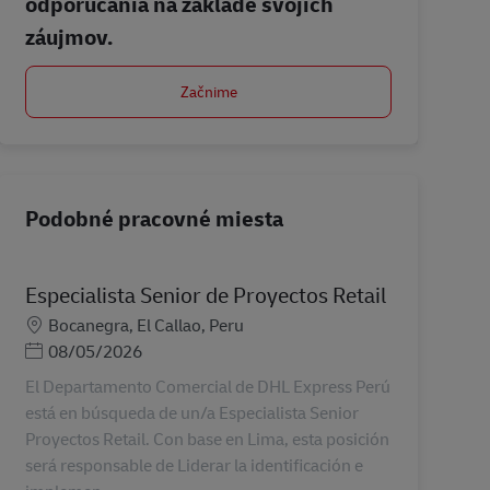
odporúčania na základe svojich
záujmov.
Začnime
Podobné pracovné miesta
Especialista Senior de Proyectos Retail
Miesto
Bocanegra, El Callao, Peru
Posted Date
08/05/2026
El Departamento Comercial de DHL Express Perú
está en búsqueda de un/a Especialista Senior
Proyectos Retail. Con base en Lima, esta posición
será responsable de Liderar la identificación e