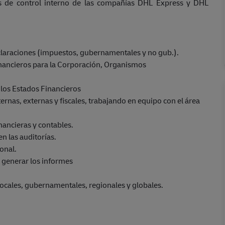
os de control interno de las compañías DHL Express y DHL
eclaraciones (impuestos, gubernamentales y no gub.).
nancieros para la Corporación, Organismos
e los Estados Financieros
rnas, externas y fiscales, trabajando en equipo con el área
nancieras y contables.
 las auditorías.
onal.
 generar los informes
locales, gubernamentales, regionales y globales.