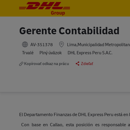
-
-
Gerente Contabilidad
AV-351378
Lima,Municipalidad Metropolitan
Trvalé
Plný úväzok
DHL Express Peru S.A.C.
Kopírovať odkaz na prácu
Zdieľať
El Departamento Finanzas de DHL Express Peru está en 
Con base en Callao, esta posición es responsable as