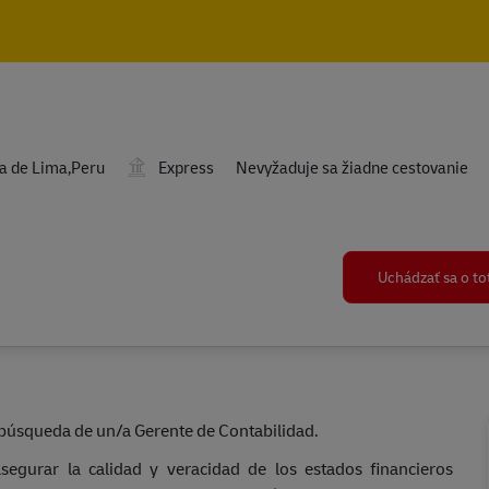
Skip to main content
Skip to main content
Travel Required
a de Lima,Peru
Express
Nevyžaduje sa žiadne cestovanie
Uchádzať sa o t
búsqueda de un/a Gerente de Contabilidad.
egurar la calidad y veracidad de los estados financieros