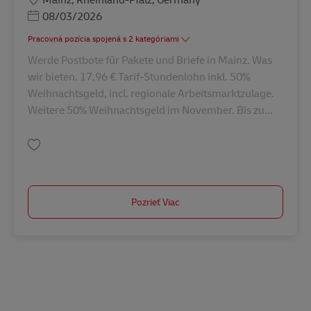
Posted Date
08/03/2026
Pracovná pozícia spojená s 2 kategóriami
Werde Postbote für Pakete und Briefe in Mainz. Was
wir bieten. 17,96 € Tarif-Stundenlohn inkl. 50%
Weihnachtsgeld, incl. regionale Arbeitsmarktzulage.
Weitere 50% Weihnachtsgeld im November. Bis zu...
Uložiť Postbote für Pakete und Briefe (m/w/d) AV-218745
Pozrieť Viac