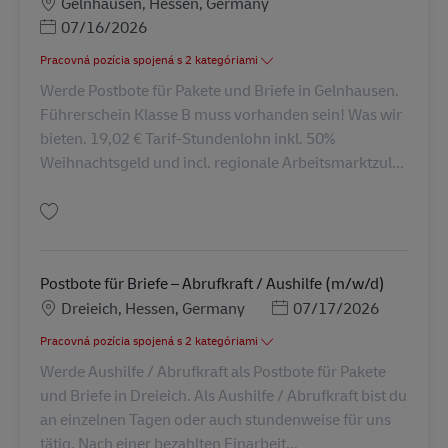
Miesto
Gelnhausen, Hessen, Germany
Posted Date
07/16/2026
Pracovná pozícia spojená s 2 kategóriami
Werde Postbote für Pakete und Briefe in Gelnhausen.
Führerschein Klasse B muss vorhanden sein! Was wir
bieten. 19,02 € Tarif-Stundenlohn inkl. 50%
Weihnachtsgeld und incl. regionale Arbeitsmarktzul...
Uložiť Postbote für Pakete und Briefe (m/w/d) AV-334779
Postbote für Briefe – Abrufkraft / Aushilfe (m/w/d)
Miesto
Posted Date
Dreieich, Hessen, Germany
07/17/2026
Pracovná pozícia spojená s 2 kategóriami
Werde Aushilfe / Abrufkraft als Postbote für Pakete
und Briefe in Dreieich. Als Aushilfe / Abrufkraft bist du
an einzelnen Tagen oder auch stundenweise für uns
tätig. Nach einer bezahlten Einarbeit...