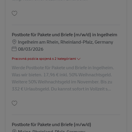
Uložiť Postbote für Briefe – Abrufkraft / Aushilfe (m/w/d) AV-332757
Postbote für Pakete und Briefe (m/w/d) in Ingelheim
Miesto
Ingelheim am Rhein, Rheinland-Pfalz, Germany
Posted Date
08/03/2026
Pracovná pozícia spojená s 2 kategóriami
Werde Postbote für Pakete und Briefe in Ingelheim.
Was wir bieten. 17,96 € inkl. 50% Weihnachtsgeld.
Weitere 50% Weihnachtsgeld im November. Bis zu
332 € Urlaubsgeld. Du kannst sofort in Vollzeit s...
Uložiť Postbote für Pakete und Briefe (m/w/d) in Ingelheim AV-273130
Postbote für Pakete und Briefe (m/w/d)
Miesto
Mainz, Rheinland-Pfalz, Germany