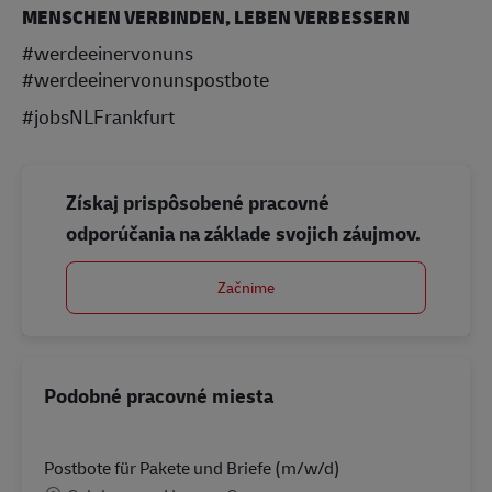
MENSCHEN VERBINDEN, LEBEN VERBESSERN
#werdeeinervonuns
#werdeeinervonunspostbote
#jobsNLFrankfurt
Získaj prispôsobené pracovné
odporúčania na základe svojich záujmov.
Začnime
Podobné pracovné miesta
Postbote für Pakete und Briefe (m/w/d)