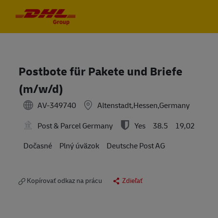
Skip to main content
Skip to main content
-
-
Postbote für Pakete und Briefe
(m/w/d)
AV-349740
Altenstadt,Hessen,Germany
Post & Parcel Germany
Yes
38.5
19,02
Dočasné
Plný úväzok
Deutsche Post AG
Kopírovať odkaz na prácu
Zdieľať