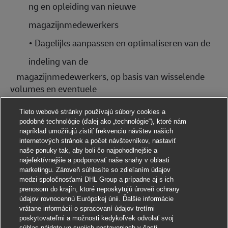
ng en opleiding van nieuwe
magazijnmedewerkers
•
Dagelijks aanpassen en optimaliseren van de
indeling van de
magazijnmedewerkers, op basis van wisselende
volumes en eventuele
afwezigheden
Tieto webové stránky používajú súbory cookies a
•
Instructies geven aan en opvolgen van de
podobné technológie (ďalej ako „technológie“), ktoré nám
napríklad umožňujú zistiť frekvenciu návštev našich
magazijnmedewerkers voor wat betreft het
internetových stránok a počet návštevníkov, nastaviť
opruimen van de loods.
naše ponuky tak, aby boli čo najpohodlnejšie a
najefektívnejšie a podporovať naše snahy v oblasti
•
Instructies geven aan en opvolgen van de
marketingu. Zároveň súhlasíte so zdieľaním údajov
medzi spoločnosťami DHL Group a prípadne aj s ich
magazijnmedewerkers voor wat betreft
prenosom do krajín, ktoré neposkytujú úroveň ochrany
údajov rovnocennú Európskej únii. Ďalšie informácie
het correct verwerken van beschadigde
vrátane informácií o spracovaní údajov tretími
poskytovateľmi a možnosti kedykoľvek odvolať svoj
goederen.
súhlas nájdete vo svojich nastaveniach v časti