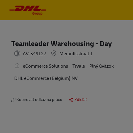
Skip to main content
Skip to main content
-
-
Teamleader Warehousing - Day
AV-349127
Merantisstraat 1
eCommerce Solutions
Trvalé
Plný úväzok
DHL eCommerce (Belgium) NV
Kopírovať odkaz na prácu
Zdieľať