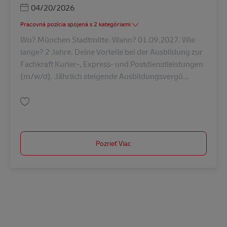
Posted Date
04/20/2026
Pracovná pozícia spojená s 2 kategóriami
Wo? München Stadtmitte. Wann? 01.09.2027. Wie
lange? 2 Jahre. Deine Vorteile bei der Ausbildung zur
Fachkraft Kurier-, Express- und Postdienstleistungen
(m/w/d). Jährlich steigende Ausbildungsvergü...
Uložiť Ausbildung Fachkraft Kurier-, Express- u. Postdienstleistungen (m/
Pozrieť Viac