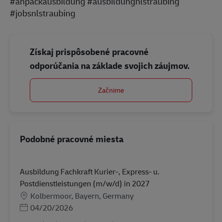
#anpackausbildung #ausbildungnlstraubing
#jobsnlstraubing
Získaj prispôsobené pracovné
odporúčania na základe svojich záujmov.
Začnime
Podobné pracovné miesta
Ausbildung Fachkraft Kurier-, Express- u.
Postdienstleistungen (m/w/d) in 2027
Miesto
Kolbermoor, Bayern, Germany
Posted Date
04/20/2026