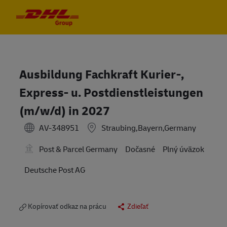
Skip to main content
Skip to main content
-
-
Ausbildung Fachkraft Kurier-,
Express- u. Postdienstleistungen
(m/w/d) in 2027
AV-348951
Straubing,Bayern,Germany
Post & Parcel Germany
Dočasné
Plný úväzok
Deutsche Post AG
Kopírovať odkaz na prácu
Zdieľať