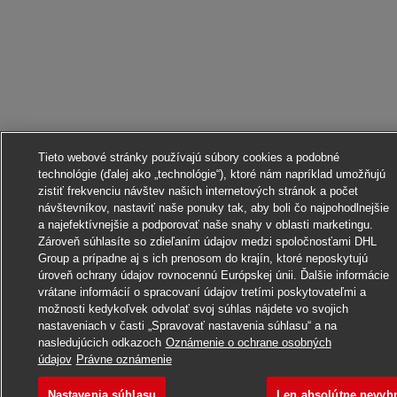
Tieto webové stránky používajú súbory cookies a podobné
technológie (ďalej ako „technológie“), ktoré nám napríklad umožňujú
zistiť frekvenciu návštev našich internetových stránok a počet
návštevníkov, nastaviť naše ponuky tak, aby boli čo najpohodlnejšie
a najefektívnejšie a podporovať naše snahy v oblasti marketingu.
Zároveň súhlasíte so zdieľaním údajov medzi spoločnosťami DHL
Group a prípadne aj s ich prenosom do krajín, ktoré neposkytujú
úroveň ochrany údajov rovnocennú Európskej únii. Ďalšie informácie
vrátane informácií o spracovaní údajov tretími poskytovateľmi a
možnosti kedykoľvek odvolať svoj súhlas nájdete vo svojich
nastaveniach v časti „Spravovať nastavenia súhlasu“ a na
Uchádzať sa o toto pracovné miesto
nasledujúcich odkazoch
Oznámenie o ochrane osobných
údajov
Právne oznámenie
Nastavenia súhlasu
Len absolútne nevyh