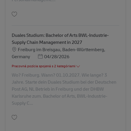
Uložiť Duales Studium: Bachelor of Arts BWL-Personalmanagement in 202
Duales Studium: Bachelor of Arts BWL-Industrie-
Supply Chain Management in 2027
Miesto
Freiburg im Breisgau, Baden-Württemberg,
Posted Date
Germany
04/28/2026
Pracovná pozícia spojená s 2 kategóriami
Wo? Freiburg. Wann? 01.10.2027. Wie lange? 3
Jahre. Starte dein Duales Studium bei der Deutschen
Post AG, NL Betrieb in Freiburg und der DHBW
Karlsruhe zum. Bachelor of Arts, BWL-Industrie-
Supply C...
Uložiť Duales Studium: Bachelor of Arts BWL-Industrie-Supply Chain Man