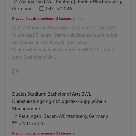
Miesto
Weingarten (Württemberg), Baden-Württemberg,
Posted Date
Germany
04/15/2026
Pracovná pozícia spojená s 2 kategóriami
Wo? Weingarten/Ravensburg. Wann? 01.10.2027.
Wie lange? 3 Jahre. Starte dein Duales Studium bei
der Deutschen Post AG, NL Betrieb in
Weingarten/Ravensburg und der DHBW Stuttgart
zum. Bachelor of Ar...
Uložiť Duales Studium: Bachelor of Arts BWL-Dienstleistungsmgmt/Logis
Duales Studium: Bachelor of Arts BWL-
Dienstleistungsmgmt/Logistik-/SupplyChain
Management
Miesto
Reutlingen, Baden-Württemberg, Germany
Posted Date
04/15/2026
Pracovná pozícia spojená s 2 kategóriami