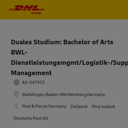
Skip to main content
Skip to main content
-
-
Duales Studium: Bachelor of Arts
BWL-
Dienstleistungsmgmt/Logistik-/Sup
Management
AV-347973
Waiblingen,Baden-Württemberg,Germany
Post & Parcel Germany
Dočasné
Plný úväzok
Deutsche Post AG