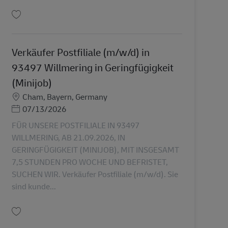
Uložiť Verkäufer Postfiliale (m/w/d) in 93464 Tiefenbach in Geringfügigkeit (
Verkäufer Postfiliale (m/w/d) in
93497 Willmering in Geringfügigkeit
(Minijob)
Miesto
Cham, Bayern, Germany
Posted Date
07/13/2026
FÜR UNSERE POSTFILIALE IN 93497
WILLMERING, AB 21.09.2026, IN
GERINGFÜGIGKEIT (MINIJOB), MIT INSGESAMT
7,5 STUNDEN PRO WOCHE UND BEFRISTET,
SUCHEN WIR. Verkäufer Postfiliale (m/w/d). Sie
sind kunde...
Uložiť Verkäufer Postfiliale (m/w/d) in 93497 Willmering in Geringfügigkeit (