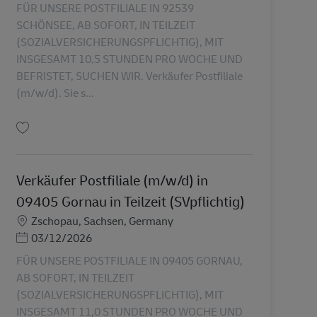
FÜR UNSERE POSTFILIALE IN 92539
SCHÖNSEE, AB SOFORT, IN TEILZEIT
(SOZIALVERSICHERUNGSPFLICHTIG), MIT
INSGESAMT 10,5 STUNDEN PRO WOCHE UND
BEFRISTET, SUCHEN WIR. Verkäufer Postfiliale
(m/w/d). Sie s...
Uložiť Verkäufer Postfiliale (m/w/d) in 92539 Schönsee in Teilzeit (SVpflichti
Verkäufer Postfiliale (m/w/d) in
09405 Gornau in Teilzeit (SVpflichtig)
Miesto
Zschopau, Sachsen, Germany
Posted Date
03/12/2026
FÜR UNSERE POSTFILIALE IN 09405 GORNAU,
AB SOFORT, IN TEILZEIT
(SOZIALVERSICHERUNGSPFLICHTIG), MIT
INSGESAMT 11,0 STUNDEN PRO WOCHE UND