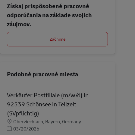
Získaj prispôsobené pracovné
odporúčania na základe svojich
záujmov.
Začnime
Podobné pracovné miesta
Verkäufer Postfiliale (m/w/d) in
92539 Schönsee in Teilzeit
(SVpflichtig)
Miesto
Oberviechtach, Bayern, Germany
Posted Date
03/20/2026