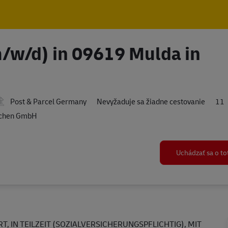
Skip to main content
Skip to main content
m/w/d) in 09619 Mulda in
Travel Required
Post & Parcel Germany
Nevyžaduje sa žiadne cestovanie
11
nchen GmbH
Uchádzať sa o t
T, IN TEILZEIT (SOZIALVERSICHERUNGSPFLICHTIG), MIT