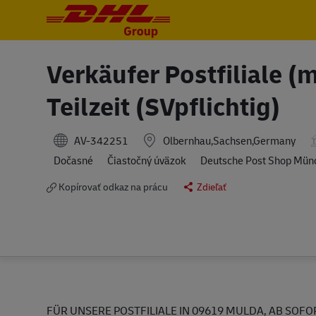
-
-
Verkäufer Postfiliale (
Teilzeit (SVpflichtig)
AV-342251
Olbernhau,Sachsen,Germany
Dočasné
Čiastočný úväzok
Deutsche Post Shop Mü
Kopírovať odkaz na prácu
Zdieľať
FÜR UNSERE POSTFILIALE IN 09619 MULDA, AB SOFOR