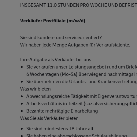
INSGESAMT 11,0 STUNDEN PRO WOCHE UND BEFRIST
Verkäufer Postfiliale (m/w/d)
Sie sind kunden- und serviceorientiert?
Wir haben jede Menge Aufgaben für Verkaufstalente.
Ihre Aufgabe als Verkäufer bei uns
Sie verkaufen unser Leistungsangebot rund um Briefe
6 Wochentagen (Mo-Sa) überwiegend nachmittags im
Sie übernehmen die Urlaubs- und Krankenvertretung f
Was wir bieten
Abwechslungsreiche Tätigkeit mit Eigenverantwortu
Arbeitsverhältnis in Teilzeit (sozialversicherungspfli
Bezahlte mehrtägige Einarbeitung
Was Sie als Verkäufer bieten
Sie sind mindestens 18 Jahre alt
Sie haben eine abgeschlossene Schulausbildung