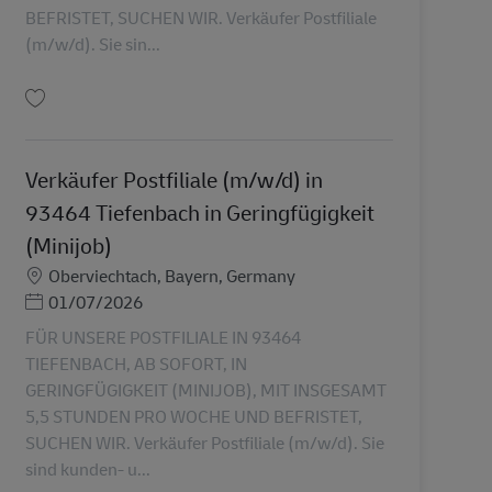
BEFRISTET, SUCHEN WIR. Verkäufer Postfiliale
(m/w/d). Sie sin...
Uložiť Verkäufer Postfiliale (m/w/d) in 09405 Gornau in Teilzeit (SVpflichtig) 
Verkäufer Postfiliale (m/w/d) in
93464 Tiefenbach in Geringfügigkeit
(Minijob)
Miesto
Oberviechtach, Bayern, Germany
Posted Date
01/07/2026
FÜR UNSERE POSTFILIALE IN 93464
TIEFENBACH, AB SOFORT, IN
GERINGFÜGIGKEIT (MINIJOB), MIT INSGESAMT
5,5 STUNDEN PRO WOCHE UND BEFRISTET,
SUCHEN WIR. Verkäufer Postfiliale (m/w/d). Sie
sind kunden- u...